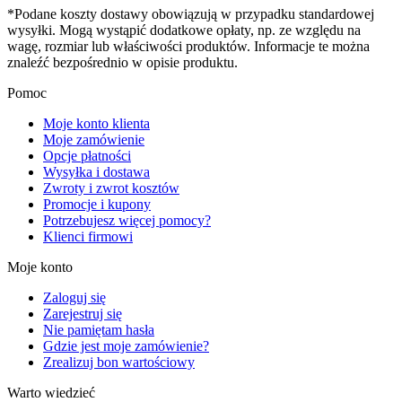
*Podane koszty dostawy obowiązują w przypadku standardowej
wysyłki. Mogą wystąpić dodatkowe opłaty, np. ze względu na
wagę, rozmiar lub właściwości produktów. Informacje te można
znaleźć bezpośrednio w opisie produktu.
Pomoc
Moje konto klienta
Moje zamówienie
Opcje płatności
Wysyłka i dostawa
Zwroty i zwrot kosztów
Promocje i kupony
Potrzebujesz więcej pomocy?
Klienci firmowi
Moje konto
Zaloguj się
Zarejestruj się
Nie pamiętam hasła
Gdzie jest moje zamówienie?
Zrealizuj bon wartościowy
Warto wiedzieć