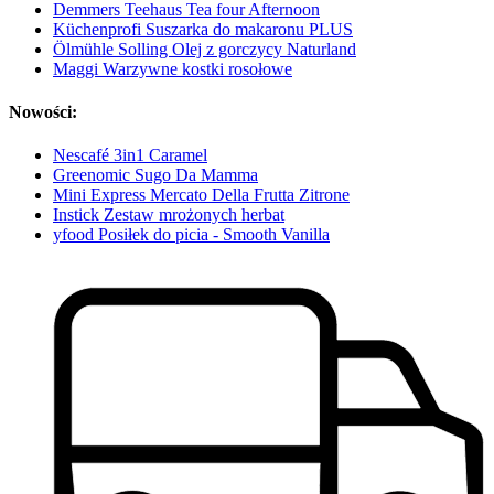
Demmers Teehaus Tea four Afternoon
Küchenprofi Suszarka do makaronu PLUS
Ölmühle Solling Olej z gorczycy Naturland
Maggi Warzywne kostki rosołowe
Nowości:
Nescafé 3in1 Caramel
Greenomic Sugo Da Mamma
Mini Express Mercato Della Frutta Zitrone
Instick Zestaw mrożonych herbat
yfood Posiłek do picia - Smooth Vanilla