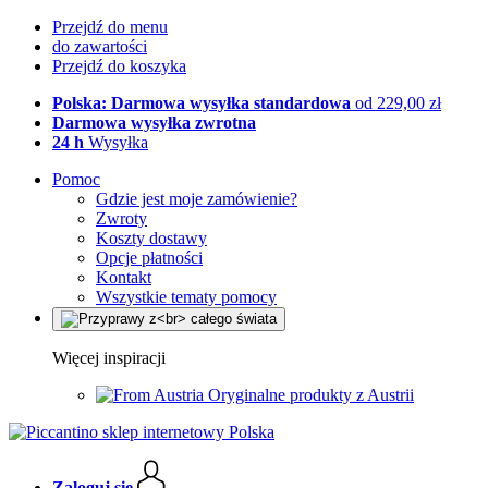
Przejdź do menu
do zawartości
Przejdź do koszyka
Polska: Darmowa wysyłka standardowa
od 229,00 zł
Darmowa wysyłka zwrotna
24 h
Wysyłka
Pomoc
Gdzie jest moje zamówienie?
Zwroty
Koszty dostawy
Opcje płatności
Kontakt
Wszystkie tematy pomocy
Więcej inspiracji
Oryginalne produkty z Austrii
Zaloguj się