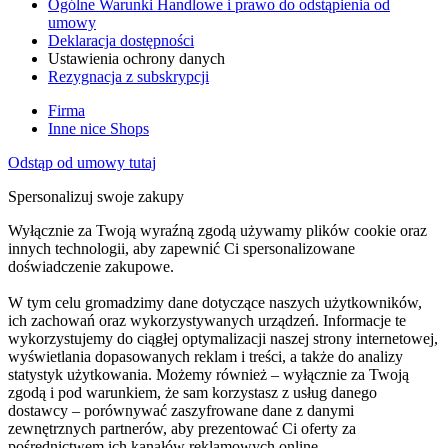
Ogólne Warunki Handlowe i prawo do odstąpienia od
umowy
Deklaracja dostępności
Ustawienia ochrony danych
Rezygnacja z subskrypcji
Firma
Inne nice Shops
Odstąp od umowy tutaj
Spersonalizuj swoje zakupy
Wyłącznie za Twoją wyraźną zgodą używamy plików cookie oraz
innych technologii, aby zapewnić Ci spersonalizowane
doświadczenie zakupowe.
W tym celu gromadzimy dane dotyczące naszych użytkowników,
ich zachowań oraz wykorzystywanych urządzeń. Informacje te
wykorzystujemy do ciągłej optymalizacji naszej strony internetowej,
wyświetlania dopasowanych reklam i treści, a także do analizy
statystyk użytkowania. Możemy również – wyłącznie za Twoją
zgodą i pod warunkiem, że sam korzystasz z usług danego
dostawcy – porównywać zaszyfrowane dane z danymi
zewnętrznych partnerów, aby prezentować Ci oferty za
pośrednictwem ich kanałów reklamowych online.