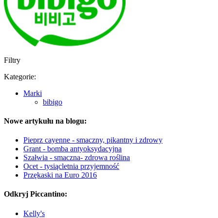
Filtry
Kategorie:
Marki
bibigo
Nowe artykułu na blogu:
Pieprz cayenne - smaczny, pikantny i zdrowy
Grant - bomba antyoksydacyjna
Szałwia - smaczna- zdrowa roślina
Ocet - tysiącletnia przyjemność
Przękaski na Euro 2016
Odkryj Piccantino:
Kelly's