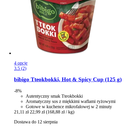
4 opcje
3.5 (2)
bibigo
Tteokbokki, Hot & Spicy Cup (125 g)
-8%
Autentyczny smak Tteokbokki
Aromatyczny sos z miękkimi waflami ryżowymi
Gotowe w kuchence mikrofalowej w 2 minuty
21,11 zł
22,99 zł
(168,88 zł / kg)
Dostawa do 12 sierpnia