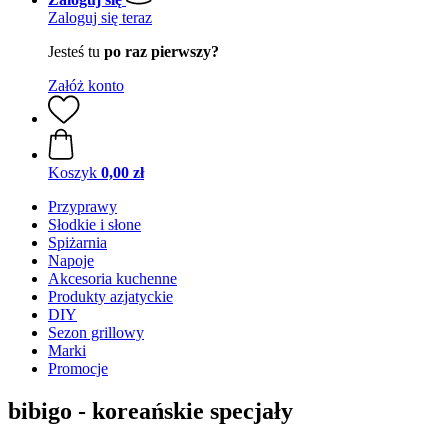
Zaloguj się teraz
Jesteś tu
po raz pierwszy?
Załóż konto
Koszyk
0,00 zł
Przyprawy
Słodkie i słone
Spiżarnia
Napoje
Akcesoria kuchenne
Produkty azjatyckie
DIY
Sezon grillowy
Marki
Promocje
bibigo - koreańskie specjały