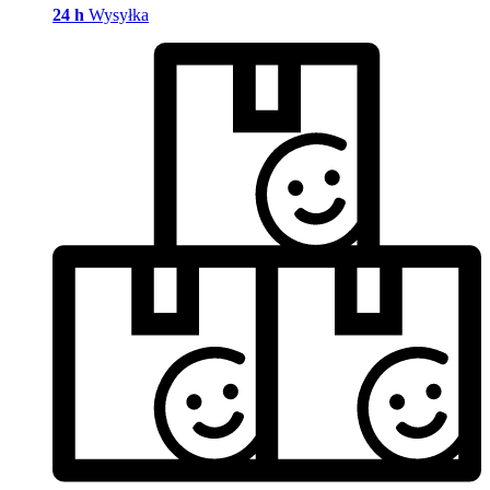
24 h
Wysyłka