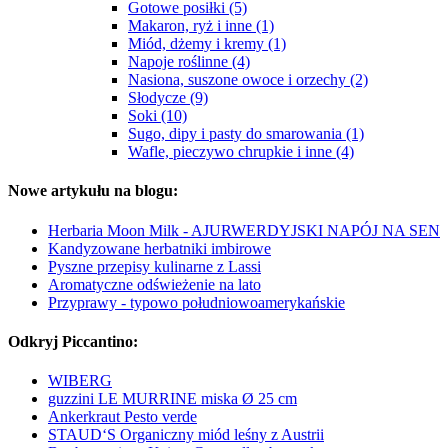
Gotowe posiłki (5)
Makaron, ryż i inne (1)
Miód, dżemy i kremy (1)
Napoje roślinne (4)
Nasiona, suszone owoce i orzechy (2)
Słodycze (9)
Soki (10)
Sugo, dipy i pasty do smarowania (1)
Wafle, pieczywo chrupkie i inne (4)
Nowe artykułu na blogu:
Herbaria Moon Milk - AJURWERDYJSKI NAPÓJ NA SEN
Kandyzowane herbatniki imbirowe
Pyszne przepisy kulinarne z Lassi
Aromatyczne odświeżenie na lato
Przyprawy - typowo południowoamerykańskie
Odkryj Piccantino:
WIBERG
guzzini LE MURRINE miska Ø 25 cm
Ankerkraut Pesto verde
STAUD‘S Organiczny miód leśny z Austrii