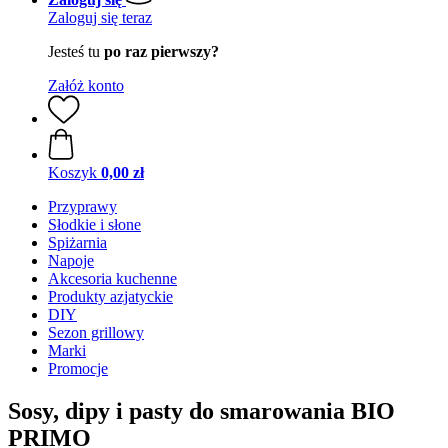
Zaloguj się teraz
Jesteś tu
po raz pierwszy?
Załóż konto
Koszyk
0,00 zł
Przyprawy
Słodkie i słone
Spiżarnia
Napoje
Akcesoria kuchenne
Produkty azjatyckie
DIY
Sezon grillowy
Marki
Promocje
Sosy, dipy i pasty do smarowania BIO
PRIMO