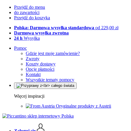
Przejdź do menu
do zawartości
Przejdź do koszyka
Polska: Darmowa wysyłka standardowa
od 229,00 zł
Darmowa wysyłka zwrotna
24 h
Wysyłka
Pomoc
Gdzie jest moje zamówienie?
Zwroty
Koszty dostawy
Opcje płatności
Kontakt
Wszystkie tematy pomocy
Więcej inspiracji
Oryginalne produkty z Austrii
Zaloguj się