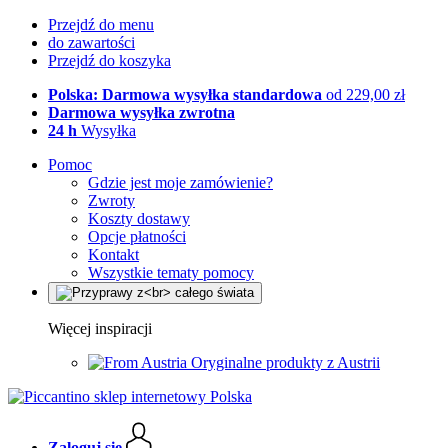
Przejdź do menu
do zawartości
Przejdź do koszyka
Polska: Darmowa wysyłka standardowa
od 229,00 zł
Darmowa wysyłka zwrotna
24 h
Wysyłka
Pomoc
Gdzie jest moje zamówienie?
Zwroty
Koszty dostawy
Opcje płatności
Kontakt
Wszystkie tematy pomocy
Więcej inspiracji
Oryginalne produkty z Austrii
Zaloguj się