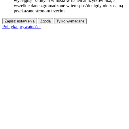
wyciągnąć żadnych wniosków na temat użytkownika, a
wszelkie dane zgromadzone w ten sposób nigdy nie zostaną
przekazane stronom trzecim.
Zapisz ustawienia
Zgoda
Tylko wymagane
Polityka prywatności