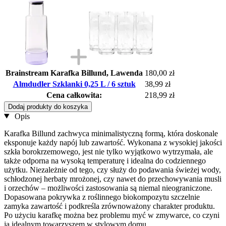
Brainstream Karafka Billund, Lawenda
180,00 zł
Almdudler Szklanki 0,25 L / 6 sztuk
38,99 zł
Cena całkowita:
218,99 zł
Dodaj produkty do koszyka
Opis
Karafka Billund zachwyca minimalistyczną formą, która doskonale
eksponuje każdy napój lub zawartość. Wykonana z wysokiej jakości
szkła borokrzemowego, jest nie tylko wyjątkowo wytrzymała, ale
także odporna na wysoką temperaturę i idealna do codziennego
użytku. Niezależnie od tego, czy służy do podawania świeżej wody,
schłodzonej herbaty mrożonej, czy nawet do przechowywania musli
i orzechów – możliwości zastosowania są niemal nieograniczone.
Dopasowana pokrywka z roślinnego biokompozytu szczelnie
zamyka zawartość i podkreśla zrównoważony charakter produktu.
Po użyciu karafkę można bez problemu myć w zmywarce, co czyni
ją idealnym towarzyszem w stylowym domu.