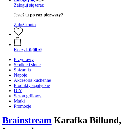
Zaloguj się teraz
Jesteś tu
po raz pierwszy?
Załóż konto
Koszyk
0,00 zł
Przyprawy
Słodkie i słone
Spiżarnia
Napoje
Akcesoria kuchenne
Produkty azjatyckie
DIY
Sezon grillowy
Marki
Promocje
Brainstream
Karafka Billund,