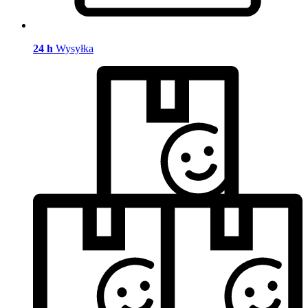
24 h
Wysyłka