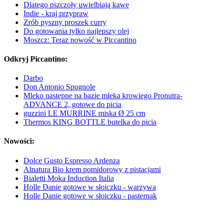
Dlatego pszczoły uwielbiają kawę
Indie - kraj przypraw
Zrób pyszny proszek curry
Do gotowania tylko najlepszy olej
Moszcz: Teraz nowość w Piccantino
Odkryj Piccantino:
Darbo
Don Antonio Spugnole
Mleko następne na bazie mleka krowiego Pronutra-
ADVANCE 2, gotowe do picia
guzzini LE MURRINE miska Ø 25 cm
Thermos KING BOTTLE butelka do picia
Nowości:
Dolce Gusto Espresso Ardenza
Alnatura Bio krem pomidorowy z pistacjami
Bialetti Moka Induction Italia
Holle Danie gotowe w słoiczku - warzywa
Holle Danie gotowe w słoiczku - pasternak