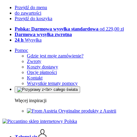
Przejdź do menu
do zawartości
Przejdź do koszyka
Polska: Darmowa wysyłka standardowa
od 229,00 zł
Darmowa wysyłka zwrotna
24 h
Wysyłka
Pomoc
Gdzie jest moje zamówienie?
Zwroty
Koszty dostawy
Opcje płatności
Kontakt
Wszystkie tematy pomocy
Więcej inspiracji
Oryginalne produkty z Austrii
Zaloguj się