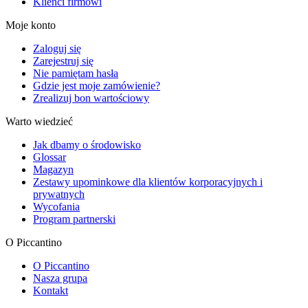
Klienci firmowi
Moje konto
Zaloguj się
Zarejestruj się
Nie pamiętam hasła
Gdzie jest moje zamówienie?
Zrealizuj bon wartościowy
Warto wiedzieć
Jak dbamy o środowisko
Glossar
Magazyn
Zestawy upominkowe dla klientów korporacyjnych i
prywatnych
Wycofania
Program partnerski
O Piccantino
O Piccantino
Nasza grupa
Kontakt