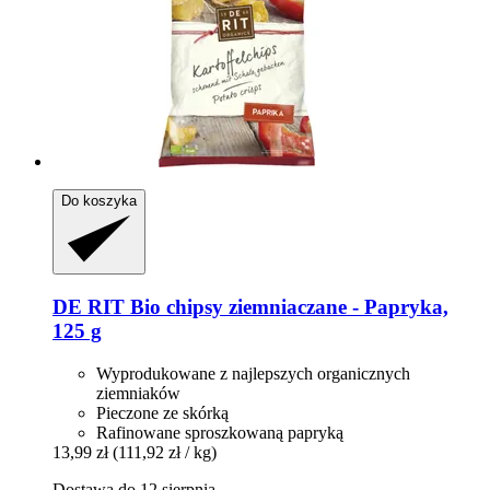
Do koszyka
DE RIT
Bio chipsy ziemniaczane -​ Papryka,
125 g
Wyprodukowane z najlepszych organicznych
ziemniaków
Pieczone ze skórką
Rafinowane sproszkowaną papryką
13,99 zł
(111,92 zł / kg)
Dostawa do 12 sierpnia