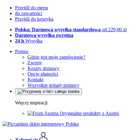
Przejdź do menu
do zawartości
Przejdź do koszyka
Polska: Darmowa wysyłka standardowa
od 229,00 zł
Darmowa wysyłka zwrotna
24 h
Wysyłka
Pomoc
Gdzie jest moje zamówienie?
Zwroty
Koszty dostawy
Opcje płatności
Kontakt
Wszystkie tematy pomocy
Więcej inspiracji
Oryginalne produkty z Austrii
Zaloguj się