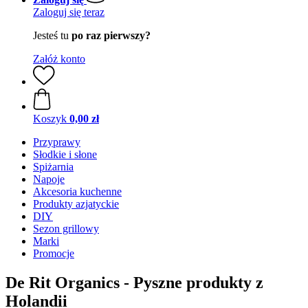
Zaloguj się teraz
Jesteś tu
po raz pierwszy?
Załóż konto
Koszyk
0,00 zł
Przyprawy
Słodkie i słone
Spiżarnia
Napoje
Akcesoria kuchenne
Produkty azjatyckie
DIY
Sezon grillowy
Marki
Promocje
De Rit Organics - Pyszne produkty z
Holandii