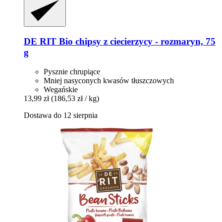
DE RIT
Bio chipsy z ciecierzycy -​ rozmaryn, 75
g
Pysznie chrupiące
Mniej nasyconych kwasów tłuszczowych
Wegańskie
13,99 zł
(186,53 zł / kg)
Dostawa do 12 sierpnia