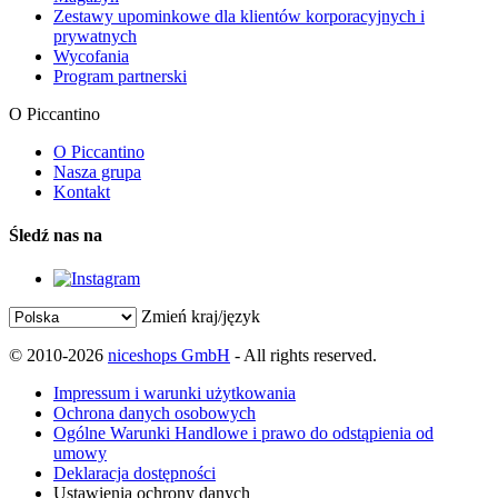
Zestawy upominkowe dla klientów korporacyjnych i
prywatnych
Wycofania
Program partnerski
O Piccantino
O Piccantino
Nasza grupa
Kontakt
Śledź nas na
Zmień kraj/język
© 2010-2026
niceshops GmbH
- All rights reserved.
Impressum i warunki użytkowania
Ochrona danych osobowych
Ogólne Warunki Handlowe i prawo do odstąpienia od
umowy
Deklaracja dostępności
Ustawienia ochrony danych