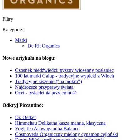
Filtry
Kategorie:
Marki
De Rit Organics
Nowe artykułu na blogu:
Czosnek niedźwiedzi: pyszny wiosenny posłaniec
100 lat marki Galup - tradycyjne wypieki z Włoch
Tradycyjne kiszenie ("na mokro")
Najdroższe przyprawy świata
Ocet - tysiącletnia przyjemność
Odkryj Piccantino:
Dr. Oetker
Himmeltau Delikatna kasza manna, klasyczna
Yogi Tea Ashwagandha Balance
Cosmoveda Organiczny mielony cynamon cejloński
Darbo Miód z roślin rosnących na wyżynach