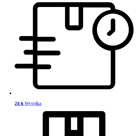
24 h
Wysyłka