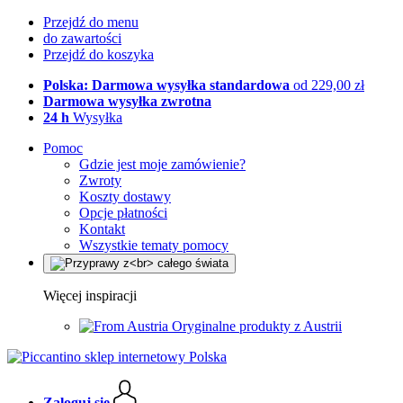
Przejdź do menu
do zawartości
Przejdź do koszyka
Polska: Darmowa wysyłka standardowa
od 229,00 zł
Darmowa wysyłka zwrotna
24 h
Wysyłka
Pomoc
Gdzie jest moje zamówienie?
Zwroty
Koszty dostawy
Opcje płatności
Kontakt
Wszystkie tematy pomocy
Więcej inspiracji
Oryginalne produkty z Austrii
Zaloguj się