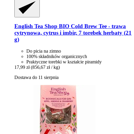
English Tea Shop
BIO Cold Brew Tee -​ trawa
cytrynowa, cytrus i imbir, 7 torebek herbaty (21
g)
Do picia na zimno
100% składników organicznych
Praktyczne torebki w kształcie piramidy
17,99 zł
(856,67 zł / kg)
Dostawa do 11 sierpnia