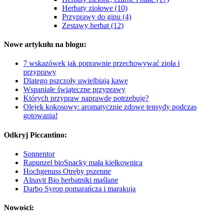
Herbaty ziołowe (10)
Przyprawy do ginu (4)
Zestawy herbat (12)
Nowe artykułu na blogu:
7 wskazówek jak poprawnie przechowywać zioła i
przyprawy
Dlatego pszczoły uwielbiają kawę
Wspaniałe świąteczne przyprawy
Których przypraw naprawdę potrzebuję?
Olejek kokosowy: aromatycznie zdowe tensydy podczas
gotowania!
Odkryj Piccantino:
Sonnentor
Rapunzel bioSnacky mała kiełkownica
Hochgenuss Otręby pszenne
Alnavit Bio herbatniki maślane
Darbo Syrop pomarańcza i marakuja
Nowości: