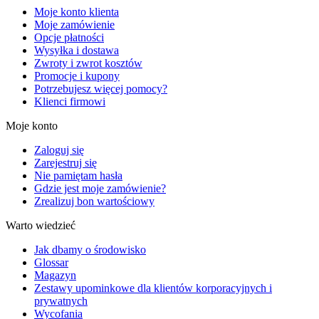
Moje konto klienta
Moje zamówienie
Opcje płatności
Wysyłka i dostawa
Zwroty i zwrot kosztów
Promocje i kupony
Potrzebujesz więcej pomocy?
Klienci firmowi
Moje konto
Zaloguj się
Zarejestruj się
Nie pamiętam hasła
Gdzie jest moje zamówienie?
Zrealizuj bon wartościowy
Warto wiedzieć
Jak dbamy o środowisko
Glossar
Magazyn
Zestawy upominkowe dla klientów korporacyjnych i
prywatnych
Wycofania