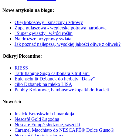
Nowe artykułu na blogu:
Olej kokosowy - smaczny i zdrowy
Zupa gulaszowa - węgierska potrawa narodowa
"Super gwiazdy" wśród roślin
Najdroższe przyprawy świata
Jak poznać najlepszą, wysokiej jakości oliwę z oliwek?
Odkryj Piccantino:
RIESS
Tartuflanghe Sugo carbonara z truflami
Eulenschnitt Dzbanek do herbaty "Daisy"
cilio Dzbanek na mleko LISA
Pebbly Kolorowe, bambusowe łopatki do Raclett
Nowości:
Instick Brzoskwinia i marakuja
Nescafé Gold Łagodna
Nescafé Frappé słodzone, saszetki
Caramel Macchiato do NESCAFÉ® Dolce Gusto®
Nescafé Classic Łagodna