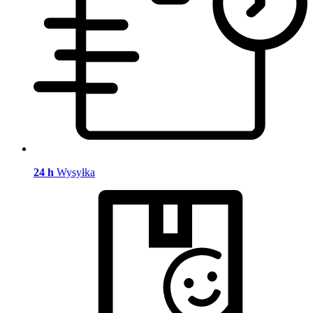
24 h
Wysyłka