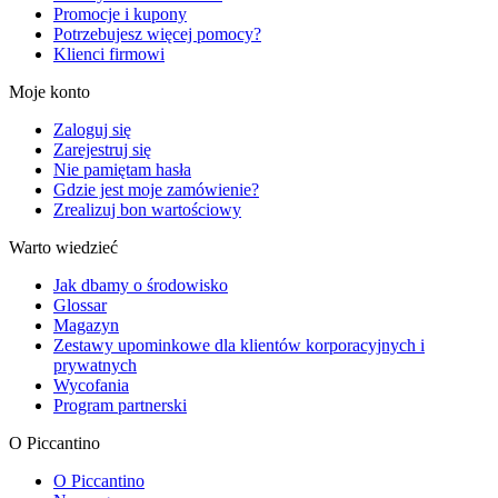
Promocje i kupony
Potrzebujesz więcej pomocy?
Klienci firmowi
Moje konto
Zaloguj się
Zarejestruj się
Nie pamiętam hasła
Gdzie jest moje zamówienie?
Zrealizuj bon wartościowy
Warto wiedzieć
Jak dbamy o środowisko
Glossar
Magazyn
Zestawy upominkowe dla klientów korporacyjnych i
prywatnych
Wycofania
Program partnerski
O Piccantino
O Piccantino