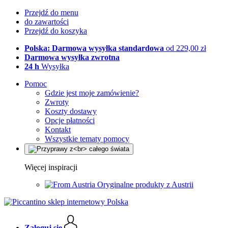
Przejdź do menu
do zawartości
Przejdź do koszyka
Polska: Darmowa wysyłka standardowa
od 229,00 zł
Darmowa wysyłka zwrotna
24 h
Wysyłka
Pomoc
Gdzie jest moje zamówienie?
Zwroty
Koszty dostawy
Opcje płatności
Kontakt
Wszystkie tematy pomocy
Więcej inspiracji
Oryginalne produkty z Austrii
Zaloguj się