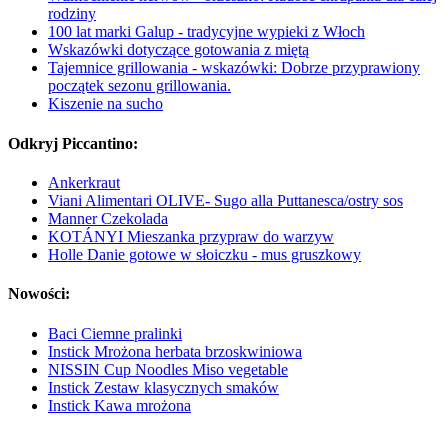
rodziny
100 lat marki Galup - tradycyjne wypieki z Włoch
Wskazówki dotyczące gotowania z miętą
Tajemnice grillowania - wskazówki: Dobrze przyprawiony
początek sezonu grillowania.
Kiszenie na sucho
Odkryj Piccantino:
Ankerkraut
Viani Alimentari OLIVE- Sugo alla Puttanesca/ostry sos
Manner Czekolada
KOTÁNYI Mieszanka przypraw do warzyw
Holle Danie gotowe w słoiczku - mus gruszkowy
Nowości:
Baci Ciemne pralinki
Instick Mrożona herbata brzoskwiniowa
NISSIN Cup Noodles Miso vegetable
Instick Zestaw klasycznych smaków
Instick Kawa mrożona