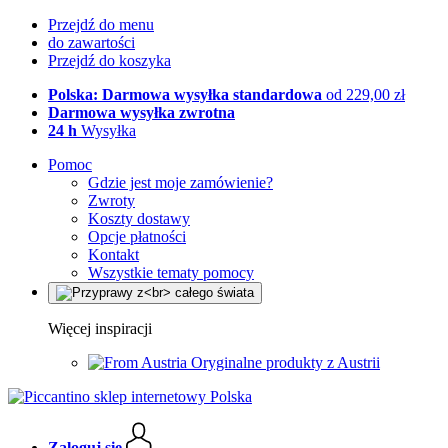
Przejdź do menu
do zawartości
Przejdź do koszyka
Polska: Darmowa wysyłka standardowa
od 229,00 zł
Darmowa wysyłka zwrotna
24 h
Wysyłka
Pomoc
Gdzie jest moje zamówienie?
Zwroty
Koszty dostawy
Opcje płatności
Kontakt
Wszystkie tematy pomocy
Więcej inspiracji
Oryginalne produkty z Austrii
Zaloguj się