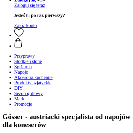
Zaloguj się teraz
Jesteś tu
po raz pierwszy?
Załóż konto
Przyprawy
Słodkie i słone
Spiżarnia
Napoje
Akcesoria kuchenne
Produkty azjatyckie
DIY
Sezon grillowy
Marki
Promocje
Gösser - austriacki specjalista od napojów
dla koneserów