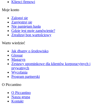
Klienci firmowi
Moje konto
Zaloguj się
Zarejestruj się
Nie pamiętam hasła
Gdzie jest moje zamówienie?
Zrealizuj bon wartościowy
Warto wiedzieć
Jak dbamy o środowisko
Glossar
Magazyn
Zestawy upominkowe dla klientów korporacyjnych i
prywatnych
Wycofania
Program partnerski
O Piccantino
O Piccantino
Nasza grupa
Kontakt