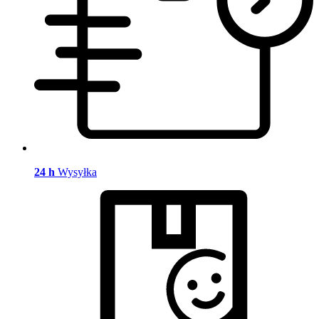
24 h
Wysyłka