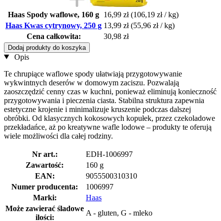
Haas Spody waflowe, 160 g
16,99 zł
(106,19 zł / kg)
Haas Kwas cytrynowy, 250 g
13,99 zł
(55,96 zł / kg)
Cena całkowita:
30,98 zł
Dodaj produkty do koszyka
Opis
Te chrupiące waflowe spody ułatwiają przygotowywanie
wykwintnych deserów w domowym zaciszu. Pozwalają
zaoszczędzić cenny czas w kuchni, ponieważ eliminują konieczność
przygotowywania i pieczenia ciasta. Stabilna struktura zapewnia
estetyczne krojenie i minimalizuje kruszenie podczas dalszej
obróbki. Od klasycznych kokosowych kopułek, przez czekoladowe
przekładańce, aż po kreatywne wafle lodowe – produkty te oferują
wiele możliwości dla całej rodziny.
Nr art.:
EDH-1006997
Zawartość:
160 g
EAN:
9055500310310
Numer producenta:
1006997
Marki:
Haas
Może zawierać śladowe
A - gluten, G - mleko
ilości: