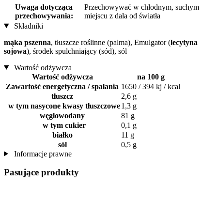
Uwaga dotycząca
Przechowywać w chłodnym, suchym
przechowywania:
miejscu z dala od światła
Składniki
mąka pszenna
, tłuszcze roślinne (palma), Emulgator (
lecytyna
sojowa
), środek spulchniający (sód), sól
Wartość odżywcza
Wartość odżywcza
na 100 g
Zawartość energetyczna / spalania
1650 / 394 kj / kcal
tłuszcz
2,6 g
w tym nasycone kwasy tłuszczowe
1,3 g
węglowodany
81 g
w tym cukier
0,1 g
białko
11 g
sól
0,5 g
Informacje prawne
Pasujące produkty