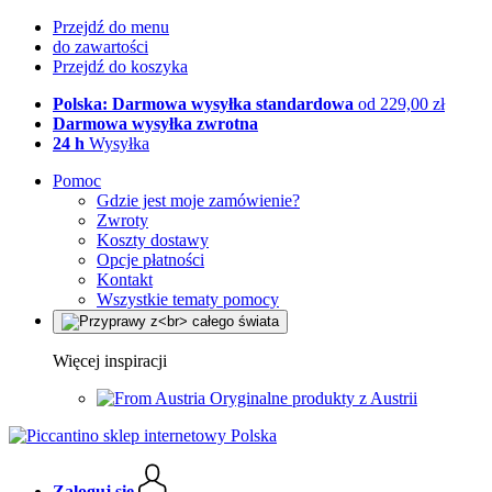
Przejdź do menu
do zawartości
Przejdź do koszyka
Polska: Darmowa wysyłka standardowa
od 229,00 zł
Darmowa wysyłka zwrotna
24 h
Wysyłka
Pomoc
Gdzie jest moje zamówienie?
Zwroty
Koszty dostawy
Opcje płatności
Kontakt
Wszystkie tematy pomocy
Więcej inspiracji
Oryginalne produkty z Austrii
Zaloguj się