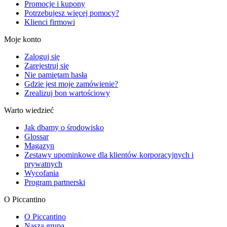
Promocje i kupony
Potrzebujesz więcej pomocy?
Klienci firmowi
Moje konto
Zaloguj się
Zarejestruj się
Nie pamiętam hasła
Gdzie jest moje zamówienie?
Zrealizuj bon wartościowy
Warto wiedzieć
Jak dbamy o środowisko
Glossar
Magazyn
Zestawy upominkowe dla klientów korporacyjnych i
prywatnych
Wycofania
Program partnerski
O Piccantino
O Piccantino
Nasza grupa