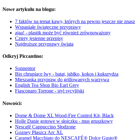
Nowe artykułu na blogu:
7 faktów na temat kawy, których na pewno jeszcze nie znasz
Wspaniałe świąteczne przyprawy
ajaa! - plastik może być również zrównoważony
Cztery jesienne przepisy
Najdroższe przyprawy świata
Odkryj Piccantino:
Sonnentor
Bio chrupiące lwy - batat, jabłko, kokos i kukurydza
Mieszanka przypraw do grillowanych warzywa
English Tea Shop Bio Earl Grey
Fiasconaro Torrone - styl sycylijski
Nowości:
Dome & Dome XL Wood-Fire Control Kit, Black
Holle Danie gotowe w słoiczku - mus gruszkowy
Nescafé Cappuccino Słodzone
Gozney Płaszcz Arc XL
Caramel Macchiato do NESCAFÉ® Dolce Gusto®