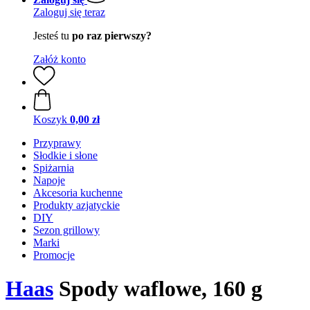
Zaloguj się teraz
Jesteś tu
po raz pierwszy?
Załóż konto
Koszyk
0,00 zł
Przyprawy
Słodkie i słone
Spiżarnia
Napoje
Akcesoria kuchenne
Produkty azjatyckie
DIY
Sezon grillowy
Marki
Promocje
Haas
Spody waflowe, 160 g