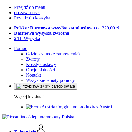
Przejdź do menu
do zawartości
Przejdź do koszyka
Polska: Darmowa wysyłka standardowa
od 229,00 zł
Darmowa wysyłka zwrotna
24 h
Wysyłka
Pomoc
Gdzie jest moje zamówienie?
Zwroty
Koszty dostawy
Opcje płatności
Kontakt
Wszystkie tematy pomocy
Więcej inspiracji
Oryginalne produkty z Austrii
Zaloguj się