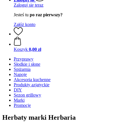
Zaloguj się teraz
Jesteś tu
po raz pierwszy?
Załóż konto
Koszyk
0,00 zł
Przyprawy
Słodkie i słone
Spiżarnia
Napoje
Akcesoria kuchenne
Produkty azjatyckie
DIY
Sezon grillowy
Marki
Promocje
Herbaty marki Herbaria