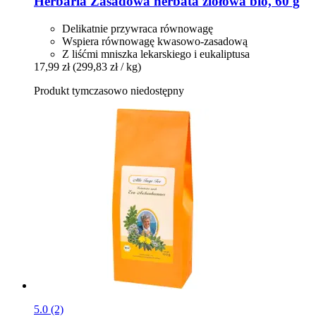
Herbaria
Zasadowa herbata ziołowa bio, 60 g
Delikatnie przywraca równowagę
Wspiera równowagę kwasowo-zasadową
Z liśćmi mniszka lekarskiego i eukaliptusa
17,99 zł
(299,83 zł / kg)
Produkt tymczasowo niedostępny
5.0 (2)