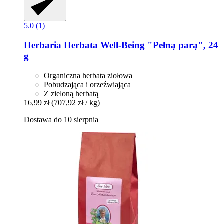
5.0 (1)
Herbaria
Herbata Well-​Being "Pełną parą", 24
g
Organiczna herbata ziołowa
Pobudzająca i orzeźwiająca
Z zieloną herbatą
16,99 zł
(707,92 zł / kg)
Dostawa do 10 sierpnia