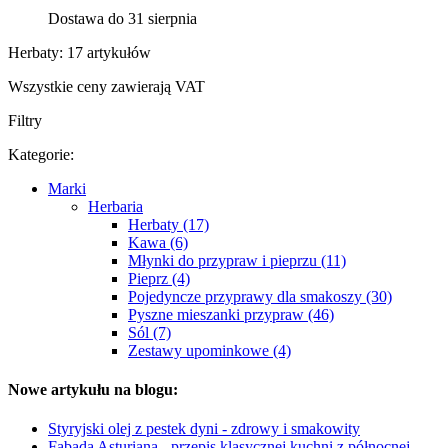
Dostawa do 31 sierpnia
Herbaty: 17 artykułów
Wszystkie ceny zawierają VAT
Filtry
Kategorie:
Marki
Herbaria
Herbaty (17)
Kawa (6)
Młynki do przypraw i pieprzu (11)
Pieprz (4)
Pojedyncze przyprawy dla smakoszy (30)
Pyszne mieszanki przypraw (46)
Sól (7)
Zestawy upominkowe (4)
Nowe artykułu na blogu:
Styryjski olej z pestek dyni - zdrowy i smakowity
Fabada Asturiana - przepis klasycznej kuchni z północnej