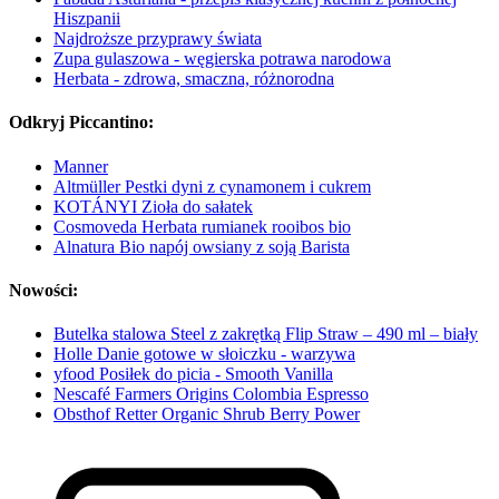
Hiszpanii
Najdroższe przyprawy świata
Zupa gulaszowa - węgierska potrawa narodowa
Herbata - zdrowa, smaczna, różnorodna
Odkryj Piccantino:
Manner
Altmüller Pestki dyni z cynamonem i cukrem
KOTÁNYI Zioła do sałatek
Cosmoveda Herbata rumianek rooibos bio
Alnatura Bio napój owsiany z soją Barista
Nowości:
Butelka stalowa Steel z zakrętką Flip Straw – 490 ml – biały
Holle Danie gotowe w słoiczku - warzywa
yfood Posiłek do picia - Smooth Vanilla
Nescafé Farmers Origins Colombia Espresso
Obsthof Retter Organic Shrub Berry Power