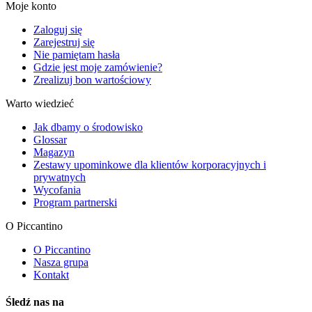
Moje konto
Zaloguj się
Zarejestruj się
Nie pamiętam hasła
Gdzie jest moje zamówienie?
Zrealizuj bon wartościowy
Warto wiedzieć
Jak dbamy o środowisko
Glossar
Magazyn
Zestawy upominkowe dla klientów korporacyjnych i
prywatnych
Wycofania
Program partnerski
O Piccantino
O Piccantino
Nasza grupa
Kontakt
Śledź nas na