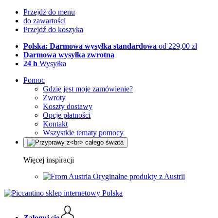
Przejdź do menu
do zawartości
Przejdź do koszyka
Polska: Darmowa wysyłka standardowa
od 229,00 zł
Darmowa wysyłka zwrotna
24 h
Wysyłka
Pomoc
Gdzie jest moje zamówienie?
Zwroty
Koszty dostawy
Opcje płatności
Kontakt
Wszystkie tematy pomocy
Więcej inspiracji
Oryginalne produkty z Austrii
Zaloguj się