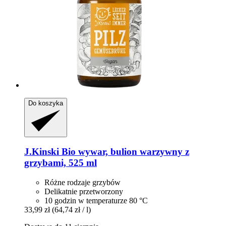
Do koszyka
J.Kinski
Bio wywar, bulion warzywny z
grzybami, 525 ml
Różne rodzaje grzybów
Delikatnie przetworzony
10 godzin w temperaturze 80 °C
33,99 zł
(64,74 zł / l)