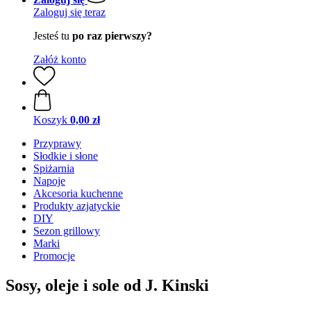
Zaloguj się teraz
Jesteś tu
po raz pierwszy?
Załóż konto
Koszyk
0,00 zł
Przyprawy
Słodkie i słone
Spiżarnia
Napoje
Akcesoria kuchenne
Produkty azjatyckie
DIY
Sezon grillowy
Marki
Promocje
Sosy, oleje i sole od J. Kinski