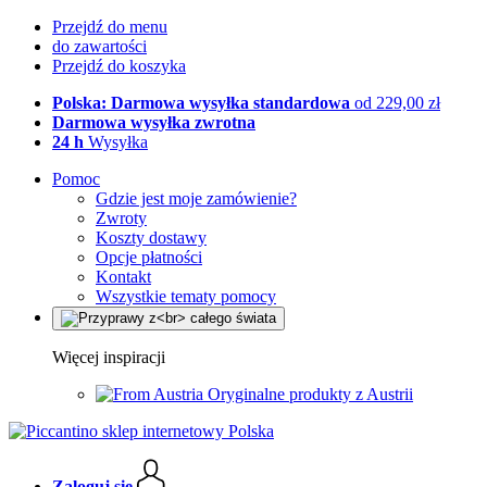
Przejdź do menu
do zawartości
Przejdź do koszyka
Polska: Darmowa wysyłka standardowa
od 229,00 zł
Darmowa wysyłka zwrotna
24 h
Wysyłka
Pomoc
Gdzie jest moje zamówienie?
Zwroty
Koszty dostawy
Opcje płatności
Kontakt
Wszystkie tematy pomocy
Więcej inspiracji
Oryginalne produkty z Austrii
Zaloguj się