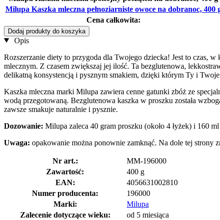
Milupa Kaszka mleczna pełnoziarniste owoce na dobranoc, 400 
Cena całkowita:
Dodaj produkty do koszyka
Opis
Rozszerzanie diety to przygoda dla Twojego dziecka! Jest to czas, 
mlecznym. Z czasem zwiększaj jej ilość. Ta bezglutenowa, lekkostr
delikatną konsystencją i pysznym smakiem, dzięki którym Ty i Twoje d
Kaszka mleczna marki Milupa zawiera cenne gatunki zbóż ze specjaln
wodą przegotowaną. Bezglutenowa kaszka w proszku została wzbogaco
zawsze smakuje naturalnie i pysznie.
Dozowanie:
Milupa zaleca 40 gram proszku (około 4 łyżek) i 160 ml
Uwaga:
opakowanie można ponownie zamknąć. Na dole tej strony zn
Nr art.:
MM-196000
Zawartość:
400 g
EAN:
4056631002810
Numer producenta:
196000
Marki:
Milupa
Zalecenie dotyczące wieku:
od 5 miesiąca