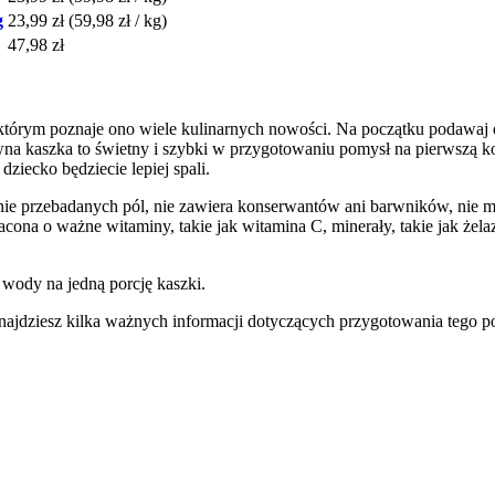
g
23,99 zł
(59,98 zł / kg)
47,98 zł
w którym poznaje ono wiele kulinarnych nowości. Na początku podawaj 
awna kaszka to świetny i szybki w przygotowaniu pomysł na pierwszą 
ziecko będziecie lepiej spali.
ie przebadanych pól, nie zawiera konserwantów ani barwników, nie ma
na o ważne witaminy, takie jak witamina C, minerały, takie jak żel
 wody na jedną porcję kaszki.
ajdziesz kilka ważnych informacji dotyczących przygotowania tego po