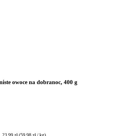
iste owoce na dobranoc, 400 g
23,99 zł
(59,98 zł / kg)