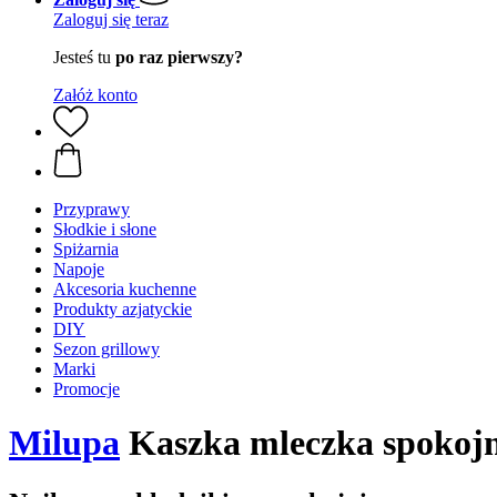
Zaloguj się teraz
Jesteś tu
po raz pierwszy?
Załóż konto
Przyprawy
Słodkie i słone
Spiżarnia
Napoje
Akcesoria kuchenne
Produkty azjatyckie
DIY
Sezon grillowy
Marki
Promocje
Milupa
Kaszka mleczka spokojn