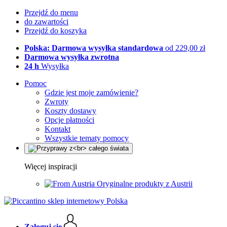
Przejdź do menu
do zawartości
Przejdź do koszyka
Polska: Darmowa wysyłka standardowa
od 229,00 zł
Darmowa wysyłka zwrotna
24 h
Wysyłka
Pomoc
Gdzie jest moje zamówienie?
Zwroty
Koszty dostawy
Opcje płatności
Kontakt
Wszystkie tematy pomocy
Więcej inspiracji
Oryginalne produkty z Austrii
Zaloguj się