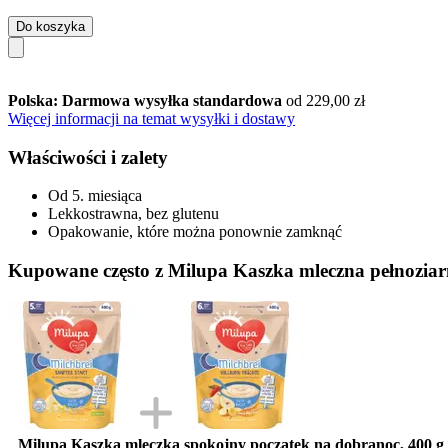
Do koszyka
Polska: Darmowa wysyłka standardowa
od 229,00 zł
Więcej informacji na temat wysyłki i dostawy
Właściwości i zalety
Od 5. miesiąca
Lekkostrawna, bez glutenu
Opakowanie, które można ponownie zamknąć
Kupowane często z Milupa Kaszka mleczna pełnoziarn
Milupa Kaszka mleczka spokojny początek na dobranoc, 400 g