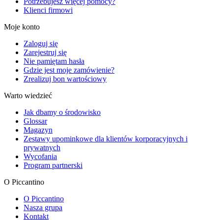
Potrzebujesz więcej pomocy?
Klienci firmowi
Moje konto
Zaloguj się
Zarejestruj się
Nie pamiętam hasła
Gdzie jest moje zamówienie?
Zrealizuj bon wartościowy
Warto wiedzieć
Jak dbamy o środowisko
Glossar
Magazyn
Zestawy upominkowe dla klientów korporacyjnych i
prywatnych
Wycofania
Program partnerski
O Piccantino
O Piccantino
Nasza grupa
Kontakt