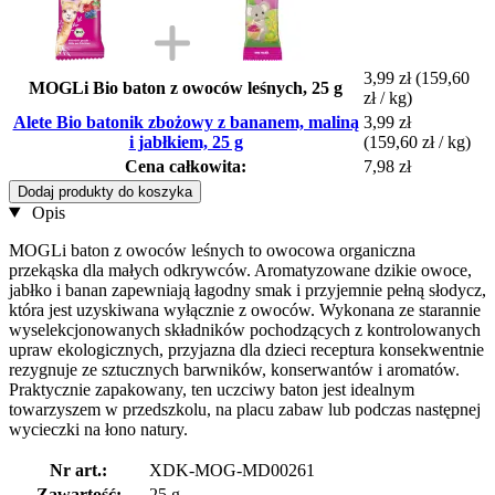
3,99 zł
(159,60
MOGLi Bio baton z owoców leśnych, 25 g
zł / kg)
Alete Bio batonik zbożowy z bananem, maliną
3,99 zł
i jabłkiem, 25 g
(159,60 zł / kg)
Cena całkowita:
7,98 zł
Dodaj produkty do koszyka
Opis
MOGLi baton z owoców leśnych to owocowa organiczna
przekąska dla małych odkrywców. Aromatyzowane dzikie owoce,
jabłko i banan zapewniają łagodny smak i przyjemnie pełną słodycz,
która jest uzyskiwana wyłącznie z owoców. Wykonana ze starannie
wyselekcjonowanych składników pochodzących z kontrolowanych
upraw ekologicznych, przyjazna dla dzieci receptura konsekwentnie
rezygnuje ze sztucznych barwników, konserwantów i aromatów.
Praktycznie zapakowany, ten uczciwy baton jest idealnym
towarzyszem w przedszkolu, na placu zabaw lub podczas następnej
wycieczki na łono natury.
Nr art.:
XDK-MOG-MD00261
Zawartość:
25 g