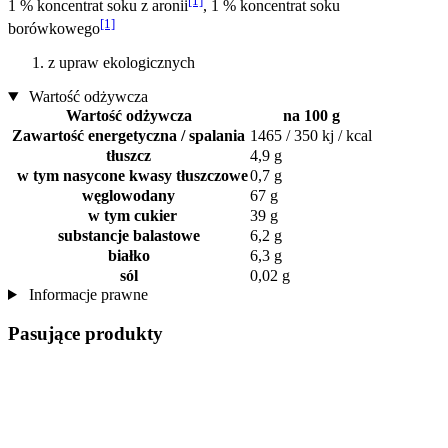
[1]
1 % koncentrat soku z aronii
, 1 % koncentrat soku
[1]
borówkowego
z upraw ekologicznych
Wartość odżywcza
Wartość odżywcza
na 100 g
Zawartość energetyczna / spalania
1465 / 350 kj / kcal
tłuszcz
4,9 g
w tym nasycone kwasy tłuszczowe
0,7 g
węglowodany
67 g
w tym cukier
39 g
substancje balastowe
6,2 g
białko
6,3 g
sól
0,02 g
Informacje prawne
Pasujące produkty