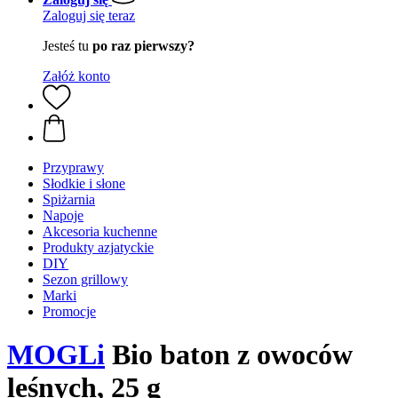
Zaloguj się teraz
Jesteś tu
po raz pierwszy?
Załóż konto
Przyprawy
Słodkie i słone
Spiżarnia
Napoje
Akcesoria kuchenne
Produkty azjatyckie
DIY
Sezon grillowy
Marki
Promocje
MOGLi
Bio baton z owoców
leśnych, 25 g