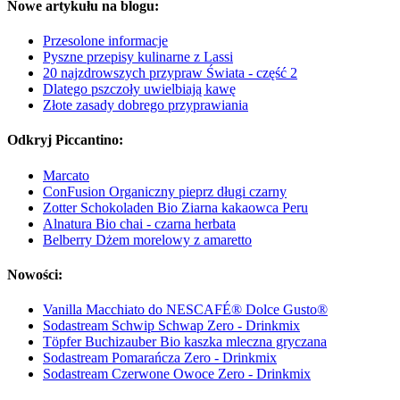
Nowe artykułu na blogu:
Przesolone informacje
Pyszne przepisy kulinarne z Lassi
20 najzdrowszych przypraw Świata - część 2
Dlatego pszczoły uwielbiają kawę
Złote zasady dobrego przyprawiania
Odkryj Piccantino:
Marcato
ConFusion Organiczny pieprz długi czarny
Zotter Schokoladen Bio Ziarna kakaowca Peru
Alnatura Bio chai - czarna herbata
Belberry Dżem morelowy z amaretto
Nowości:
Vanilla Macchiato do NESCAFÉ® Dolce Gusto®
Sodastream Schwip Schwap Zero - Drinkmix
Töpfer Buchizauber Bio kaszka mleczna gryczana
Sodastream Pomarańcza Zero - Drinkmix
Sodastream Czerwone Owoce Zero - Drinkmix