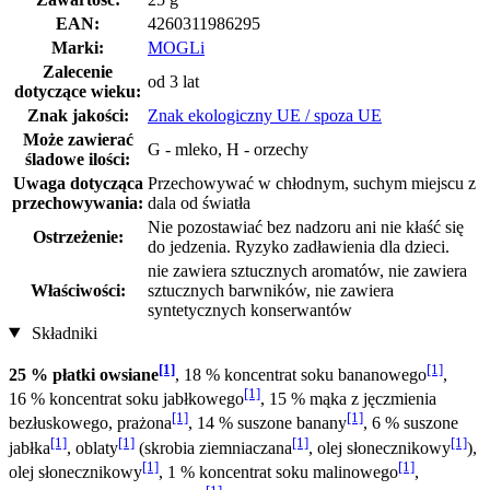
EAN:
4260311986295
Marki:
MOGLi
Zalecenie
od 3 lat
dotyczące wieku:
Znak jakości:
Znak ekologiczny UE / spoza UE
Może zawierać
G - mleko, H - orzechy
śladowe ilości:
Uwaga dotycząca
Przechowywać w chłodnym, suchym miejscu z
przechowywania:
dala od światła
Nie pozostawiać bez nadzoru ani nie kłaść się
Ostrzeżenie:
do jedzenia. Ryzyko zadławienia dla dzieci.
nie zawiera sztucznych aromatów, nie zawiera
Właściwości:
sztucznych barwników, nie zawiera
syntetycznych konserwantów
Składniki
[1]
[1]
25 % płatki owsiane
, 18 % koncentrat soku bananowego
,
[1]
16 % koncentrat soku jabłkowego
, 15 % mąka z jęczmienia
[1]
[1]
bezłuskowego, prażona
, 14 % suszone banany
, 6 % suszone
[1]
[1]
[1]
[1]
jabłka
, oblaty
(skrobia ziemniaczana
, olej słonecznikowy
),
[1]
[1]
olej słonecznikowy
, 1 % koncentrat soku malinowego
,