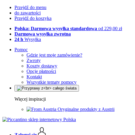
Przejdź do menu
do zawartości
Przejdź do koszyka
Polska: Darmowa wysyłka standardowa
od 229,00 zł
Darmowa wysyłka zwrotna
24 h
Wysyłka
Pomoc
Gdzie jest moje zamówienie?
Zwroty
Koszty dostawy
Opcje płatności
Kontakt
Wszystkie tematy pomocy
Więcej inspiracji
Oryginalne produkty z Austrii
Zaloguj się