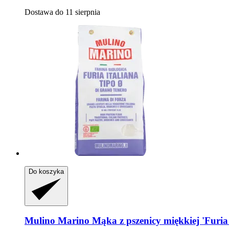
Dostawa do 11 sierpnia
Do koszyka
Mulino Marino
Mąka z pszenicy miękkiej 'Furia 