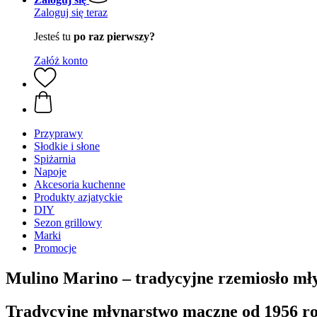
Zaloguj się teraz
Jesteś tu
po raz pierwszy?
Załóż konto
Przyprawy
Słodkie i słone
Spiżarnia
Napoje
Akcesoria kuchenne
Produkty azjatyckie
DIY
Sezon grillowy
Marki
Promocje
Mulino Marino – tradycyjne rzemiosło mł
Tradycyjne młynarstwo mączne od 1956 r