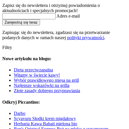
Zapisz się do newslettera i otrzymuj powiadomienia o
aktualnościach i specjalnych promocjach!
Adres e-mail
Zarejestruj się teraz
Zapisując się do newslettera, zgadzasz się na przetwarzanie
podanych danych w ramach naszej
polityki prywatności
.
Filtry
Nowe artykułu na blogu:
Dieta przeciwzapalna
Witamy w świecie kawy!
Wybór prawidłowego mięsa na grill
Najlepsze wskazówki na grilla
Złote zasady dobrego przyprawiania
Odkryj Piccantino:
Darbo
Scyavuru Słodki krem migdałowy
Herbaria Kawa Bahati mielona bio
Ben's Original Express Ryż na mleku z cynamonem