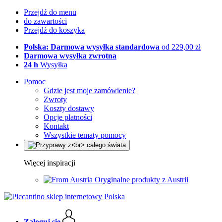
Przejdź do menu
do zawartości
Przejdź do koszyka
Polska: Darmowa wysyłka standardowa
od 229,00 zł
Darmowa wysyłka zwrotna
24 h
Wysyłka
Pomoc
Gdzie jest moje zamówienie?
Zwroty
Koszty dostawy
Opcje płatności
Kontakt
Wszystkie tematy pomocy
Więcej inspiracji
Oryginalne produkty z Austrii
Zaloguj się