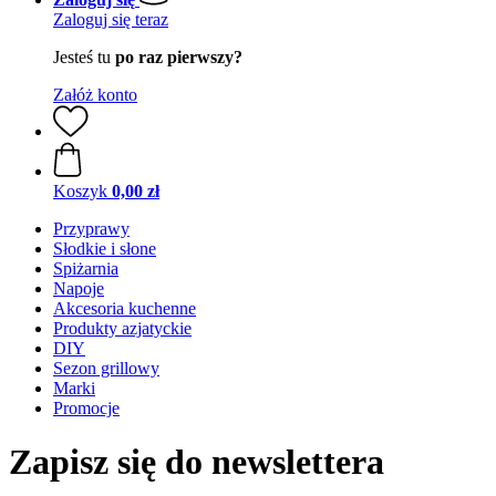
Zaloguj się teraz
Jesteś tu
po raz pierwszy?
Załóż konto
Koszyk
0,00 zł
Przyprawy
Słodkie i słone
Spiżarnia
Napoje
Akcesoria kuchenne
Produkty azjatyckie
DIY
Sezon grillowy
Marki
Promocje
Zapisz się do newslettera