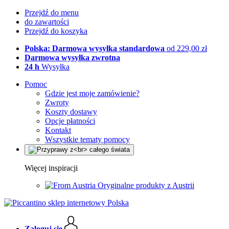
Przejdź do menu
do zawartości
Przejdź do koszyka
Polska: Darmowa wysyłka standardowa
od 229,00 zł
Darmowa wysyłka zwrotna
24 h
Wysyłka
Pomoc
Gdzie jest moje zamówienie?
Zwroty
Koszty dostawy
Opcje płatności
Kontakt
Wszystkie tematy pomocy
Więcej inspiracji
Oryginalne produkty z Austrii
Zaloguj się