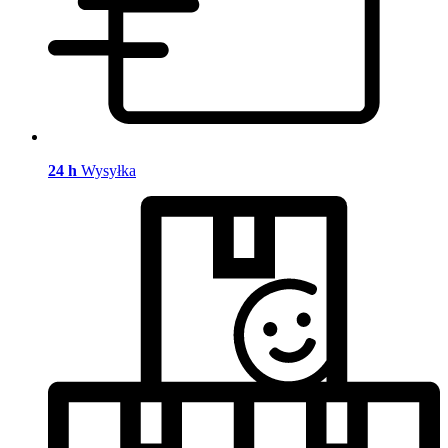
24 h
Wysyłka