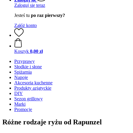
Zaloguj się teraz
Jesteś tu
po raz pierwszy?
Załóż konto
Koszyk
0,00 zł
Przyprawy
Słodkie i słone
Spiżarnia
Napoje
Akcesoria kuchenne
Produkty azjatyckie
DIY
Sezon grillowy
Marki
Promocje
Różne rodzaje ryżu od Rapunzel