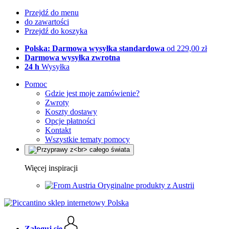
Przejdź do menu
do zawartości
Przejdź do koszyka
Polska: Darmowa wysyłka standardowa
od 229,00 zł
Darmowa wysyłka zwrotna
24 h
Wysyłka
Pomoc
Gdzie jest moje zamówienie?
Zwroty
Koszty dostawy
Opcje płatności
Kontakt
Wszystkie tematy pomocy
Więcej inspiracji
Oryginalne produkty z Austrii
Zaloguj się