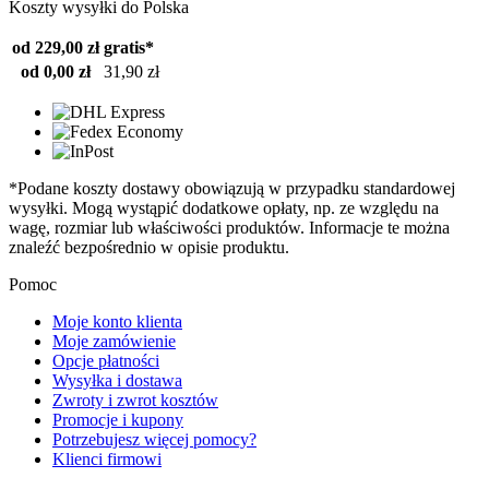
Koszty wysyłki do Polska
od 229,00 zł
gratis*
od 0,00 zł
31,90 zł
*Podane koszty dostawy obowiązują w przypadku standardowej
wysyłki. Mogą wystąpić dodatkowe opłaty, np. ze względu na
wagę, rozmiar lub właściwości produktów. Informacje te można
znaleźć bezpośrednio w opisie produktu.
Pomoc
Moje konto klienta
Moje zamówienie
Opcje płatności
Wysyłka i dostawa
Zwroty i zwrot kosztów
Promocje i kupony
Potrzebujesz więcej pomocy?
Klienci firmowi