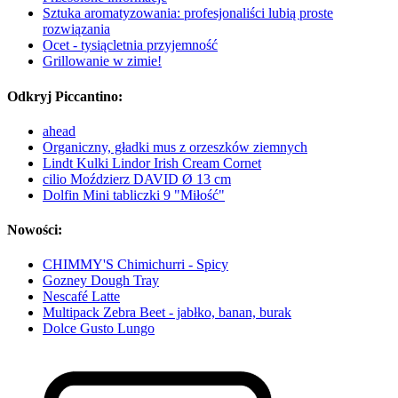
Sztuka aromatyzowania: profesjonaliści lubią proste
rozwiązania
Ocet - tysiącletnia przyjemność
Grillowanie w zimie!
Odkryj Piccantino:
ahead
Organiczny, gładki mus z orzeszków ziemnych
Lindt Kulki Lindor Irish Cream Cornet
cilio Moździerz DAVID Ø 13 cm
Dolfin Mini tabliczki 9 "Miłość"
Nowości:
CHIMMY'S Chimichurri - Spicy
Gozney Dough Tray
Nescafé Latte
Multipack Zebra Beet - jabłko, banan, burak
Dolce Gusto Lungo