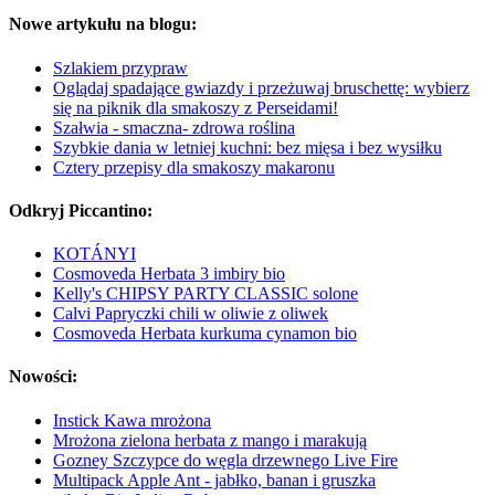
Nowe artykułu na blogu:
Szlakiem przypraw
Oglądaj spadające gwiazdy i przeżuwaj bruschettę: wybierz
się na piknik dla smakoszy z Perseidami!
Szałwia - smaczna- zdrowa roślina
Szybkie dania w letniej kuchni: bez mięsa i bez wysiłku
Cztery przepisy dla smakoszy makaronu
Odkryj Piccantino:
KOTÁNYI
Cosmoveda Herbata 3 imbiry bio
Kelly's CHIPSY PARTY CLASSIC solone
Calvi Papryczki chili w oliwie z oliwek
Cosmoveda Herbata kurkuma cynamon bio
Nowości:
Instick Kawa mrożona
Mrożona zielona herbata z mango i marakują
Gozney Szczypce do węgla drzewnego Live Fire
Multipack Apple Ant - jabłko, banan i gruszka