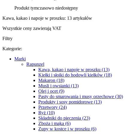
Produkt tymczasowo niedostępny
Kawa, kakao i napoje w proszku: 13 artykułów
Wszystkie ceny zawierają VAT
Filtry
Kategorie:
Marki
Rapunzel
Kawa, kakao i napoje w proszku (13)
Kiełki i słoiki do hodowli kiełków (18)
Makaron (18)
Musli i owsianki (13)
Olej i ocet (9)
Pasty do smarowania i musy orzechowe (30)
Produkty i sosy pomidorowe (13)
Przetwory (24)
Ryż (10)
Składniki do pieczenia (23)
Zboża i mąka (6)
Zupy w kostce i w proszku (6)