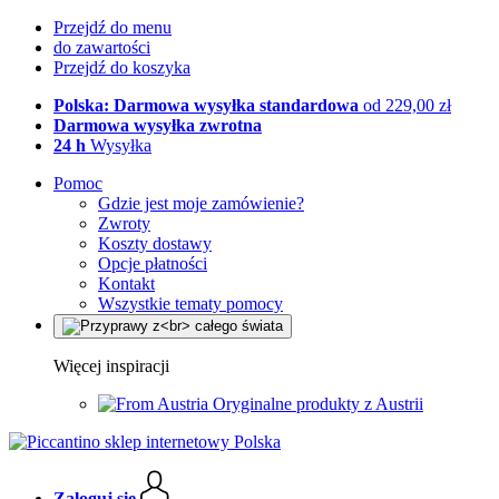
Przejdź do menu
do zawartości
Przejdź do koszyka
Polska: Darmowa wysyłka standardowa
od 229,00 zł
Darmowa wysyłka zwrotna
24 h
Wysyłka
Pomoc
Gdzie jest moje zamówienie?
Zwroty
Koszty dostawy
Opcje płatności
Kontakt
Wszystkie tematy pomocy
Więcej inspiracji
Oryginalne produkty z Austrii
Zaloguj się