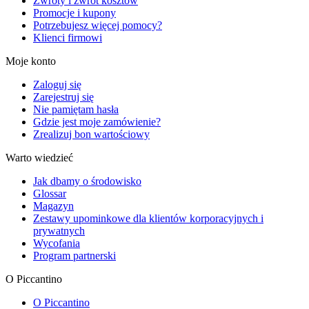
Zwroty i zwrot kosztów
Promocje i kupony
Potrzebujesz więcej pomocy?
Klienci firmowi
Moje konto
Zaloguj się
Zarejestruj się
Nie pamiętam hasła
Gdzie jest moje zamówienie?
Zrealizuj bon wartościowy
Warto wiedzieć
Jak dbamy o środowisko
Glossar
Magazyn
Zestawy upominkowe dla klientów korporacyjnych i
prywatnych
Wycofania
Program partnerski
O Piccantino
O Piccantino