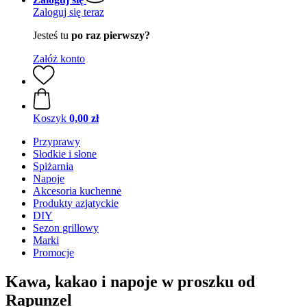
Zaloguj się teraz
Jesteś tu
po raz pierwszy?
Załóż konto
Koszyk
0,00 zł
Przyprawy
Słodkie i słone
Spiżarnia
Napoje
Akcesoria kuchenne
Produkty azjatyckie
DIY
Sezon grillowy
Marki
Promocje
Kawa, kakao i napoje w proszku od
Rapunzel