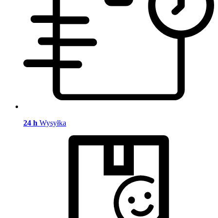
24 h
Wysyłka