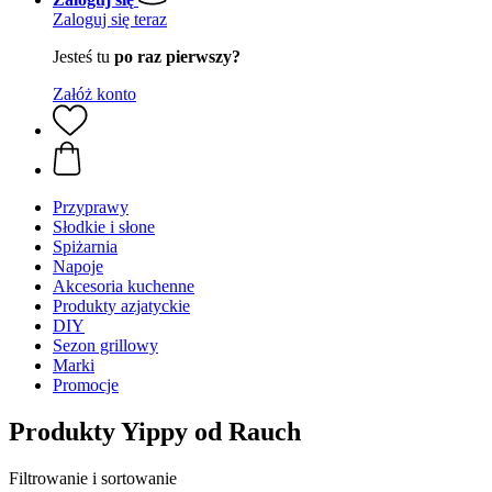
Zaloguj się teraz
Jesteś tu
po raz pierwszy?
Załóż konto
Przyprawy
Słodkie i słone
Spiżarnia
Napoje
Akcesoria kuchenne
Produkty azjatyckie
DIY
Sezon grillowy
Marki
Promocje
Produkty Yippy od Rauch
Filtrowanie i sortowanie