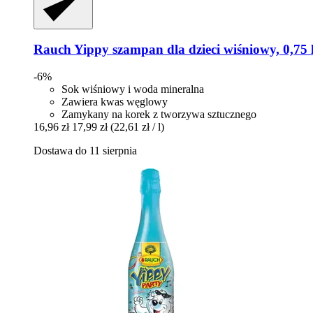
Rauch
Yippy szampan dla dzieci wiśniowy, 0,75 
-6%
Sok wiśniowy i woda mineralna
Zawiera kwas węglowy
Zamykany na korek z tworzywa sztucznego
16,96 zł
17,99 zł
(22,61 zł / l)
Dostawa do 11 sierpnia