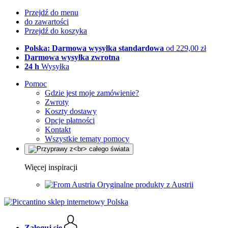
Przejdź do menu
do zawartości
Przejdź do koszyka
Polska: Darmowa wysyłka standardowa
od 229,00 zł
Darmowa wysyłka zwrotna
24 h
Wysyłka
Pomoc
Gdzie jest moje zamówienie?
Zwroty
Koszty dostawy
Opcje płatności
Kontakt
Wszystkie tematy pomocy
Więcej inspiracji
Oryginalne produkty z Austrii
Zaloguj się