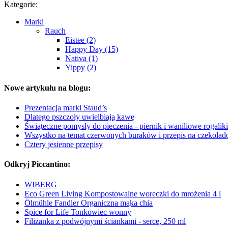
Kategorie:
Marki
Rauch
Eistee (2)
Happy Day (15)
Nativa (1)
Yippy (2)
Nowe artykułu na blogu:
Prezentacja marki Staud’s
Dlatego pszczoły uwielbiają kawę
Świąteczne pomysły do pieczenia - piernik i waniliowe rogaliki
Wszystko na temat czerwonych buraków i przepis na czekolad
Cztery jesienne przepisy
Odkryj Piccantino:
WIBERG
Eco Green Living Kompostowalne woreczki do mrożenia 4 l
Ölmühle Fandler Organiczna mąka chia
Spice for Life Tonkowiec wonny
Filiżanka z podwójnymi ściankami - serce, 250 ml