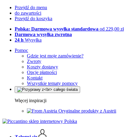
Przejdź do menu
do zawartości
Przejdź do koszyka
Polska: Darmowa wysyłka standardowa
od 229,00 zł
Darmowa wysyłka zwrotna
24 h
Wysyłka
Pomoc
Gdzie jest moje zamówienie?
Zwroty
Koszty dostawy
Opcje płatności
Kontakt
Wszystkie tematy pomocy
Więcej inspiracji
Oryginalne produkty z Austrii
Zaloguj się