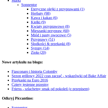
Marki
Sonnentor
Eteryczne olejki z przyprawami (1)
Herbaty (98)
Kawa i kakao (6)
Kiełki (9)
Kwiaty przyprawowe (8)
Mieszanki przypraw (60)
Miód i pasty owocowe (5)
Przyprawy (51)
Słodkości & przekąski (8)
Syropy (14)
Zioła (20)
Nowe artykułu na blogu:
Fiasconaro i historia Colomby
Sezon grillowy 2022 czas zacząć - wskazówki od Bake Affair
Przękaski na Euro 2016
Cztery jesienne przepisy
Frierss - szlachetny smak od pokoleń (z przepisem)
Odkryj Piccantino:
Sonnentor