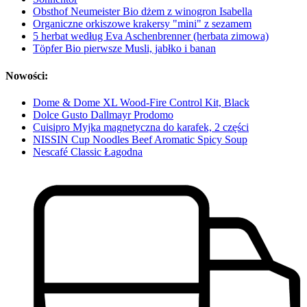
Obsthof Neumeister Bio dżem z winogron Isabella
Organiczne orkiszowe krakersy "mini" z sezamem
5 herbat według Eva Aschenbrenner (herbata zimowa)
Töpfer Bio pierwsze Musli, jabłko i banan
Nowości:
Dome & Dome XL Wood-Fire Control Kit, Black
Dolce Gusto Dallmayr Prodomo
Cuisipro Myjka magnetyczna do karafek, 2 części
NISSIN Cup Noodles Beef Aromatic Spicy Soup
Nescafé Classic Łagodna