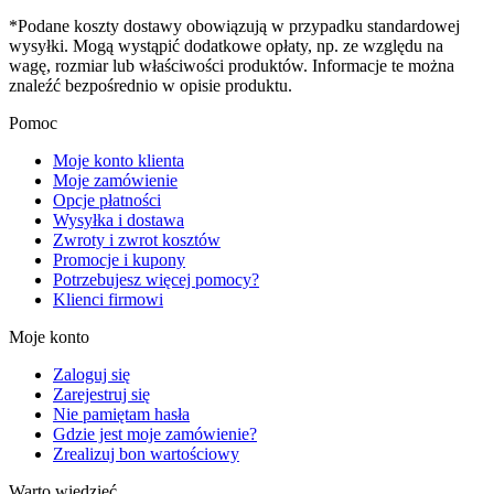
*Podane koszty dostawy obowiązują w przypadku standardowej
wysyłki. Mogą wystąpić dodatkowe opłaty, np. ze względu na
wagę, rozmiar lub właściwości produktów. Informacje te można
znaleźć bezpośrednio w opisie produktu.
Pomoc
Moje konto klienta
Moje zamówienie
Opcje płatności
Wysyłka i dostawa
Zwroty i zwrot kosztów
Promocje i kupony
Potrzebujesz więcej pomocy?
Klienci firmowi
Moje konto
Zaloguj się
Zarejestruj się
Nie pamiętam hasła
Gdzie jest moje zamówienie?
Zrealizuj bon wartościowy
Warto wiedzieć