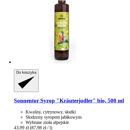
Do koszyka
Sonnentor
Syrop "Kräuterjodler" bio, 500 ml
Kwaśny, cytrynowy, słodki
Słodzony syropem jabłkowym
Wybrane zioła alpejskie
43,99 zł
(87,98 zł / l)