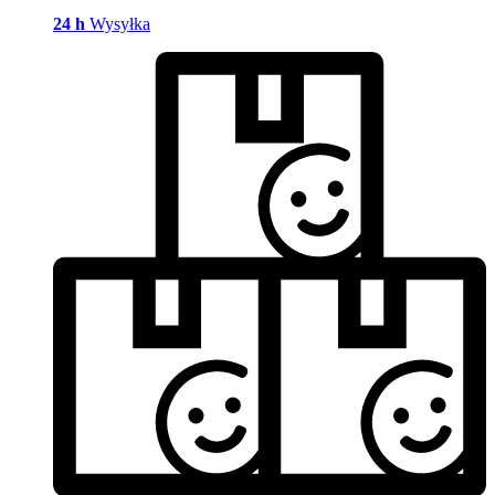
24 h
Wysyłka