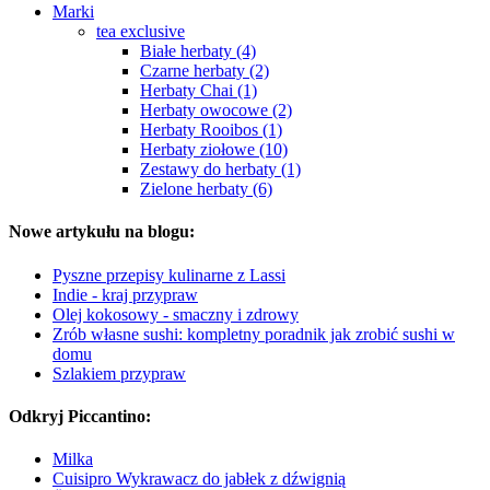
Marki
tea exclusive
Białe herbaty (4)
Czarne herbaty (2)
Herbaty Chai (1)
Herbaty owocowe (2)
Herbaty Rooibos (1)
Herbaty ziołowe (10)
Zestawy do herbaty (1)
Zielone herbaty (6)
Nowe artykułu na blogu:
Pyszne przepisy kulinarne z Lassi
Indie - kraj przypraw
Olej kokosowy - smaczny i zdrowy
Zrób własne sushi: kompletny poradnik jak zrobić sushi w
domu
Szlakiem przypraw
Odkryj Piccantino:
Milka
Cuisipro Wykrawacz do jabłek z dźwignią