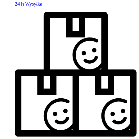
24 h
Wysyłka