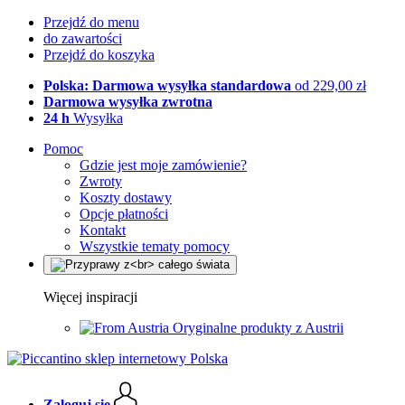
Przejdź do menu
do zawartości
Przejdź do koszyka
Polska: Darmowa wysyłka standardowa
od 229,00 zł
Darmowa wysyłka zwrotna
24 h
Wysyłka
Pomoc
Gdzie jest moje zamówienie?
Zwroty
Koszty dostawy
Opcje płatności
Kontakt
Wszystkie tematy pomocy
Więcej inspiracji
Oryginalne produkty z Austrii
Zaloguj się