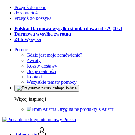
Przejdź do menu
do zawartości
Przejdź do koszyka
Polska: Darmowa wysyłka standardowa
od 229,00 zł
Darmowa wysyłka zwrotna
24 h
Wysyłka
Pomoc
Gdzie jest moje zamówienie?
Zwroty
Koszty dostawy
Opcje płatności
Kontakt
Wszystkie tematy pomocy
Więcej inspiracji
Oryginalne produkty z Austrii
Zaloguj się