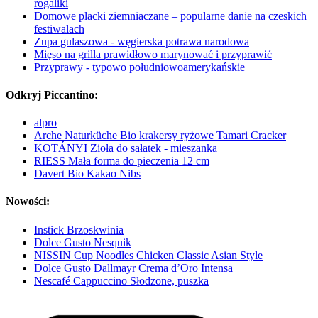
rogaliki
Domowe placki ziemniaczane – popularne danie na czeskich
festiwalach
Zupa gulaszowa - węgierska potrawa narodowa
Mięso na grilla prawidłowo marynować i przyprawić
Przyprawy - typowo południowoamerykańskie
Odkryj Piccantino:
alpro
Arche Naturküche Bio krakersy ryżowe Tamari Cracker
KOTÁNYI Zioła do sałatek - mieszanka
RIESS Mała forma do pieczenia 12 cm
Davert Bio Kakao Nibs
Nowości:
Instick Brzoskwinia
Dolce Gusto Nesquik
NISSIN Cup Noodles Chicken Classic Asian Style
Dolce Gusto Dallmayr Crema d’Oro Intensa
Nescafé Cappuccino Słodzone, puszka