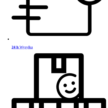
24 h
Wysyłka