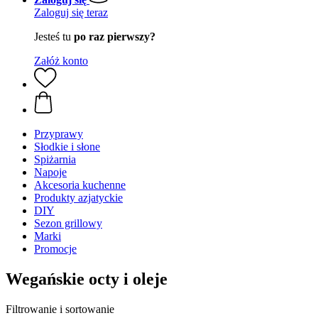
Zaloguj się teraz
Jesteś tu
po raz pierwszy?
Załóż konto
Przyprawy
Słodkie i słone
Spiżarnia
Napoje
Akcesoria kuchenne
Produkty azjatyckie
DIY
Sezon grillowy
Marki
Promocje
Wegańskie octy i oleje
Filtrowanie i sortowanie