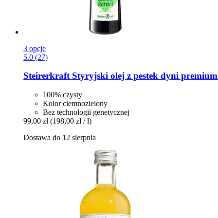
3 opcje
5.0 (27)
Steirerkraft
Styryjski olej z pestek dyni premiu
100% czysty
Kolor ciemnozielony
Bez technologii genetycznej
99,00 zł
(198,00 zł / l)
Dostawa do 12 sierpnia