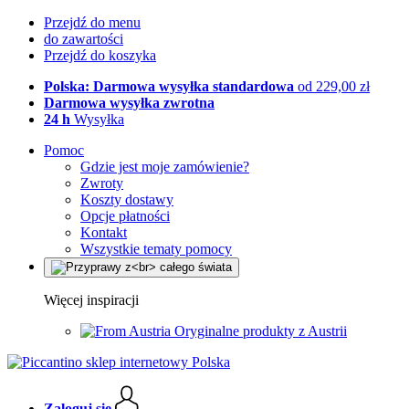
Przejdź do menu
do zawartości
Przejdź do koszyka
Polska: Darmowa wysyłka standardowa
od 229,00 zł
Darmowa wysyłka zwrotna
24 h
Wysyłka
Pomoc
Gdzie jest moje zamówienie?
Zwroty
Koszty dostawy
Opcje płatności
Kontakt
Wszystkie tematy pomocy
Więcej inspiracji
Oryginalne produkty z Austrii
Zaloguj się