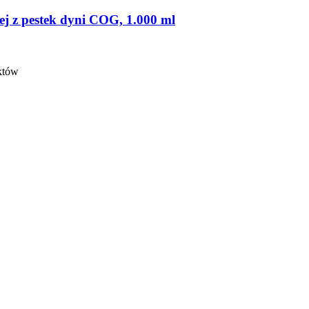
lej z pestek dyni COG, 1.000 ml
nktów