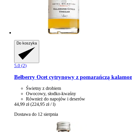
Do koszyka
5.0 (2)
Belberry
Ocet cytrynowy z pomarańczą kalamon
Świetny z drobiem
Owocowy, słodko-kwaśny
Również do napojów i deserów
44,99 zł
(224,95 zł / l)
Dostawa do 12 sierpnia