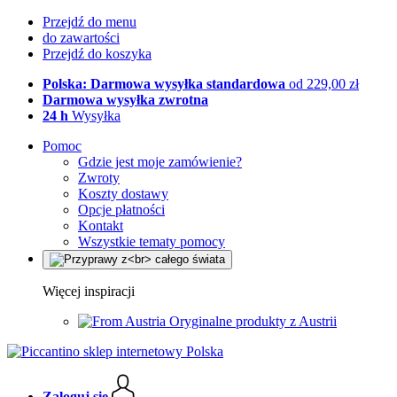
Przejdź do menu
do zawartości
Przejdź do koszyka
Polska: Darmowa wysyłka standardowa
od 229,00 zł
Darmowa wysyłka zwrotna
24 h
Wysyłka
Pomoc
Gdzie jest moje zamówienie?
Zwroty
Koszty dostawy
Opcje płatności
Kontakt
Wszystkie tematy pomocy
Więcej inspiracji
Oryginalne produkty z Austrii
Zaloguj się