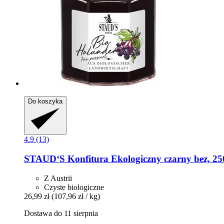
Do koszyka
4.9 (13)
STAUD‘S
Konfitura Ekologiczny czarny bez, 25
Z Austrii
Czyste biologiczne
26,99 zł
(107,96 zł / kg)
Dostawa do 11 sierpnia