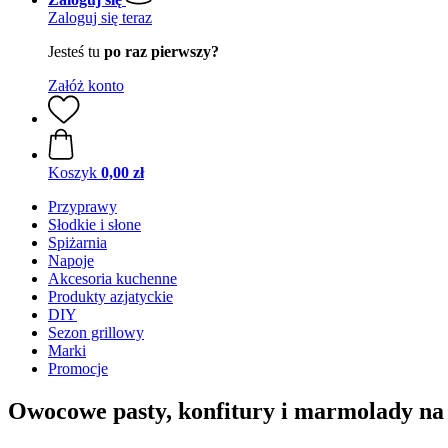
Zaloguj się teraz
Jesteś tu
po raz pierwszy?
Załóż konto
Koszyk
0,00 zł
Przyprawy
Słodkie i słone
Spiżarnia
Napoje
Akcesoria kuchenne
Produkty azjatyckie
DIY
Sezon grillowy
Marki
Promocje
Owocowe pasty, konfitury i marmolady na 