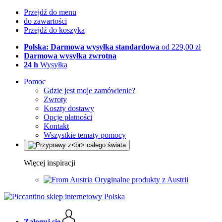
Przejdź do menu
do zawartości
Przejdź do koszyka
Polska: Darmowa wysyłka standardowa
od 229,00 zł
Darmowa wysyłka zwrotna
24 h
Wysyłka
Pomoc
Gdzie jest moje zamówienie?
Zwroty
Koszty dostawy
Opcje płatności
Kontakt
Wszystkie tematy pomocy
Więcej inspiracji
Oryginalne produkty z Austrii
Zaloguj się