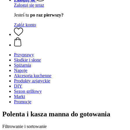
Zaloguj się teraz
Jesteś tu
po raz pierwszy?
Załóż konto
Przyprawy
Słodkie i słone
Spiżarnia
Napoje
Akcesoria kuchenne
Produkty azjatyckie
DIY
Sezon grillowy
Marki
Promocje
Polenta i kasza manna do gotowania
Filtrowanie i sortowanie