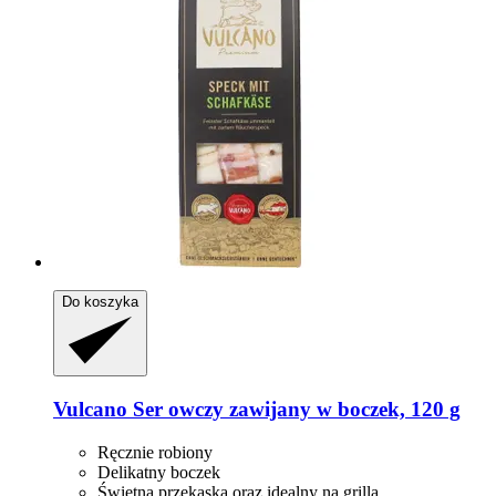
Do koszyka
Vulcano
Ser owczy zawijany w boczek, 120 g
Ręcznie robiony
Delikatny boczek
Świetna przekąska oraz idealny na grilla