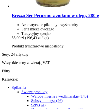
Brezzo
Ser Pecorino z ziołami w oleju, 280 g
Aromatycznie pikantny i wyśmienity
Ser z mleka owczego
Tradycyjny specjał
55,00 zł
(196,43 zł / kg)
Produkt tymczasowo niedostępny
Sery: 24 artykuły
Wszystkie ceny zawierają VAT
Filtry
Kategorie:
Spiżarnia
Świeże produkty
Wyroby mięsne i wędliniarskie (143)
Substytut mięsa (26)
Sery (24)