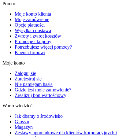
Pomoc
Moje konto klienta
Moje zamówienie
Opcje płatności
Wysyłka i dostawa
Zwroty i zwrot kosztów
Promocje i kupony
Potrzebujesz więcej pomocy?
Klienci firmowi
Moje konto
Zaloguj się
Zarejestruj się
Nie pamiętam hasła
Gdzie jest moje zamówienie?
Zrealizuj bon wartościowy
Warto wiedzieć
Jak dbamy o środowisko
Glossar
Magazyn
Zestawy upominkowe dla klientów korporacyjnych i