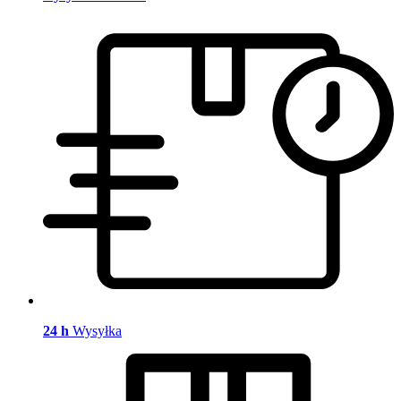
24 h
Wysyłka