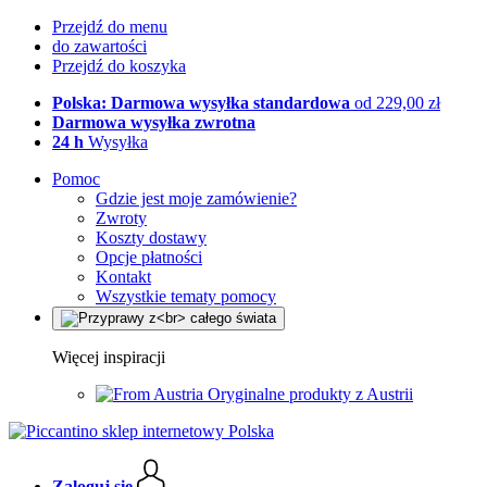
Przejdź do menu
do zawartości
Przejdź do koszyka
Polska: Darmowa wysyłka standardowa
od 229,00 zł
Darmowa wysyłka zwrotna
24 h
Wysyłka
Pomoc
Gdzie jest moje zamówienie?
Zwroty
Koszty dostawy
Opcje płatności
Kontakt
Wszystkie tematy pomocy
Więcej inspiracji
Oryginalne produkty z Austrii
Zaloguj się