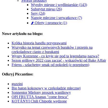
Świeże produkty
Wyroby mięsne i wędliniarskie (143)
Substytut mięsa (26)
Sery (24)
Napoje mleczne i serwatkowe (7)
🌶️ Oferty i promocje (1)
Nowe artykułu na blogu:
Krótka historia handlu przyprawami
Wszystko na temat czerwonych buraków i przepis na
czekoladowe ciasto z burakami
Wyspy Korzenne - co kryje się pod tą legendarną nazwą?
Sezon grillowy 2022 czas zacząć - wskazówki od Bake Affair
Frierss - szlachetny smak od pokoleń (z przepisem)
Odkryj Piccantino:
guzzini
Bio baton kokosowy w czekoladzie mlecznej
Sonnentor Mielony proszek waniliowy
OPI FRUTTA Ananas "come fresca"
KOTÁNYI Chili Chipotle wędzone