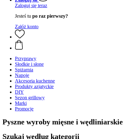
Zaloguj się teraz
Jesteś tu
po raz pierwszy?
Załóż konto
Przyprawy
Słodkie i słone
Spiżarnia
Napoje
Akcesoria kuchenne
Produkty azjatyckie
DIY
Sezon grillowy
Marki
Promocje
Pyszne wyroby mięsne i wędliniarskie
Szukaj według kategorii