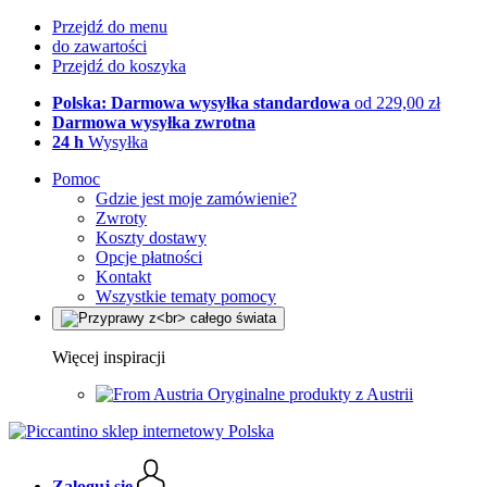
Przejdź do menu
do zawartości
Przejdź do koszyka
Polska: Darmowa wysyłka standardowa
od 229,00 zł
Darmowa wysyłka zwrotna
24 h
Wysyłka
Pomoc
Gdzie jest moje zamówienie?
Zwroty
Koszty dostawy
Opcje płatności
Kontakt
Wszystkie tematy pomocy
Więcej inspiracji
Oryginalne produkty z Austrii
Zaloguj się