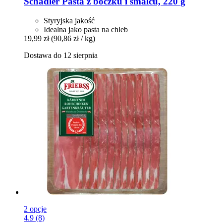
Schadler
Pasta z boczku i smalcu, 220 g
Styryjska jakość
Idealna jako pasta na chleb
19,99 zł
(90,86 zł / kg)
Dostawa do 12 sierpnia
2 opcje
4.9 (8)