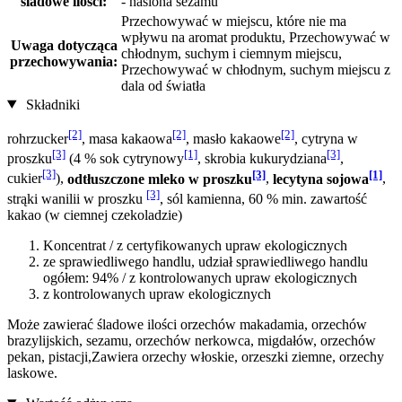
śladowe ilości:
- nasiona sezamu
Przechowywać w miejscu, które nie ma
wpływu na aromat produktu, Przechowywać w
Uwaga dotycząca
chłodnym, suchym i ciemnym miejscu,
przechowywania:
Przechowywać w chłodnym, suchym miejscu z
dala od światła
Składniki
[2]
[2]
[2]
rohrzucker
, masa kakaowa
, masło kakaowe
, cytryna w
[3]
[1]
[3]
proszku
(4 % sok cytrynowy
, skrobia kukurydziana
,
[3]
[3]
[1]
cukier
),
odtłuszczone mleko w proszku
,
lecytyna sojowa
,
[3]
strąki wanilii w proszku
, sól kamienna, 60 % min. zawartość
kakao (w ciemnej czekoladzie)
Koncentrat / z certyfikowanych upraw ekologicznych
ze sprawiedliwego handlu, udział sprawiedliwego handlu
ogółem: 94% / z kontrolowanych upraw ekologicznych
z kontrolowanych upraw ekologicznych
Może zawierać śladowe ilości orzechów makadamia, orzechów
brazylijskich, sezamu, orzechów nerkowca, migdałów, orzechów
pekan, pistacji,Zawiera orzechy włoskie, orzeszki ziemne, orzechy
laskowe.