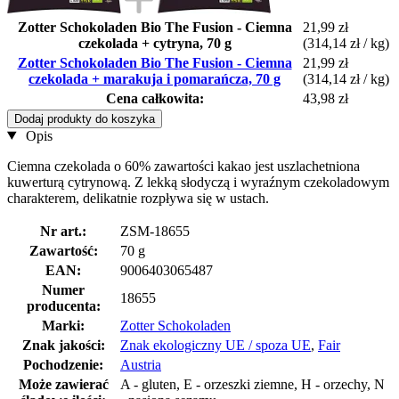
Zotter Schokoladen Bio The Fusion - Ciemna
21,99 zł
czekolada + cytryna, 70 g
(314,14 zł / kg)
Zotter Schokoladen Bio The Fusion - Ciemna
21,99 zł
czekolada + marakuja i pomarańcza, 70 g
(314,14 zł / kg)
Cena całkowita:
43,98 zł
Dodaj produkty do koszyka
Opis
Ciemna czekolada o 60% zawartości kakao jest uszlachetniona
kuwerturą cytrynową. Z lekką słodyczą i wyraźnym czekoladowym
charakterem, delikatnie rozpływa się w ustach.
Nr art.:
ZSM-18655
Zawartość:
70 g
EAN:
9006403065487
Numer
18655
producenta:
Marki:
Zotter Schokoladen
Znak jakości:
Znak ekologiczny UE / spoza UE
,
Fair
Pochodzenie:
Austria
Może zawierać
A - gluten, E - orzeszki ziemne, H - orzechy, N