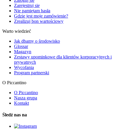
Zaloguj się
Zarejestruj się
Nie pamiętam hasła
Gdzie jest moje zamówienie?
Zrealizuj bon wartościowy
Warto wiedzieć
Jak dbamy o środowisko
Glossar
Magazyn
Zestawy upominkowe dla klientów korporacyjnych i
prywatnych
Wycofania
Program partnerski
O Piccantino
O Piccantino
Nasza grupa
Kontakt
Śledź nas na