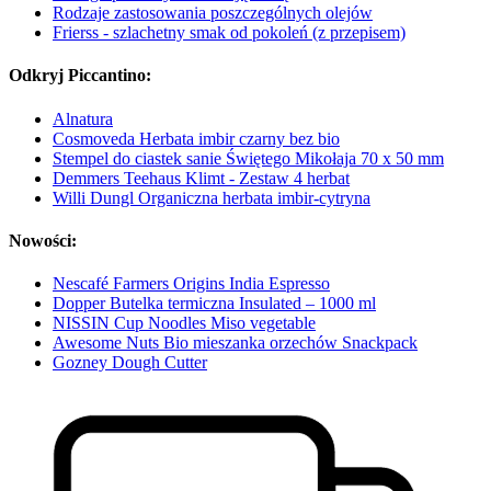
Rodzaje zastosowania poszczególnych olejów
Frierss - szlachetny smak od pokoleń (z przepisem)
Odkryj Piccantino:
Alnatura
Cosmoveda Herbata imbir czarny bez bio
Stempel do ciastek sanie Świętego Mikołaja 70 x 50 mm
Demmers Teehaus Klimt - Zestaw 4 herbat
Willi Dungl Organiczna herbata imbir-cytryna
Nowości:
Nescafé Farmers Origins India Espresso
Dopper Butelka termiczna Insulated – 1000 ml
NISSIN Cup Noodles Miso vegetable
Awesome Nuts Bio mieszanka orzechów Snackpack
Gozney Dough Cutter