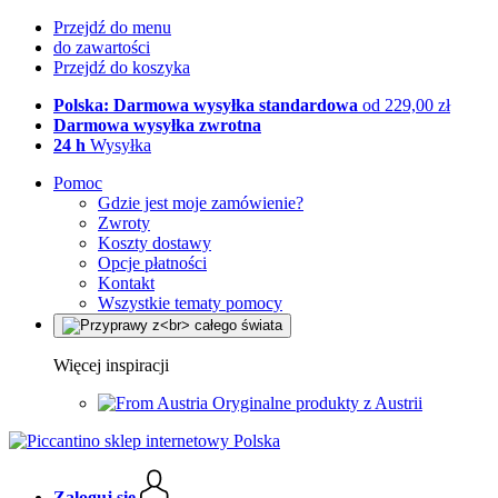
Przejdź do menu
do zawartości
Przejdź do koszyka
Polska: Darmowa wysyłka standardowa
od 229,00 zł
Darmowa wysyłka zwrotna
24 h
Wysyłka
Pomoc
Gdzie jest moje zamówienie?
Zwroty
Koszty dostawy
Opcje płatności
Kontakt
Wszystkie tematy pomocy
Więcej inspiracji
Oryginalne produkty z Austrii
Zaloguj się