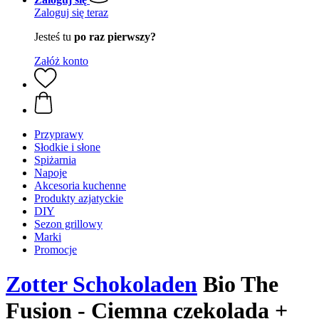
Zaloguj się teraz
Jesteś tu
po raz pierwszy?
Załóż konto
Przyprawy
Słodkie i słone
Spiżarnia
Napoje
Akcesoria kuchenne
Produkty azjatyckie
DIY
Sezon grillowy
Marki
Promocje
Zotter Schokoladen
Bio The
Fusion - Ciemna czekolada +