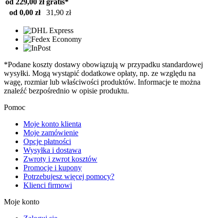
od 229,00 zł
gratis*
od 0,00 zł
31,90 zł
*Podane koszty dostawy obowiązują w przypadku standardowej
wysyłki. Mogą wystąpić dodatkowe opłaty, np. ze względu na
wagę, rozmiar lub właściwości produktów. Informacje te można
znaleźć bezpośrednio w opisie produktu.
Pomoc
Moje konto klienta
Moje zamówienie
Opcje płatności
Wysyłka i dostawa
Zwroty i zwrot kosztów
Promocje i kupony
Potrzebujesz więcej pomocy?
Klienci firmowi
Moje konto