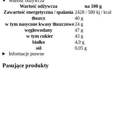
Wartość odżywcza
Wartość odżywcza
na 100 g
Zawartość energetyczna / spalania
2428 / 580 kj / kcal
tłuszcz
40 g
w tym nasycone kwasy tłuszczowe
24 g
węglowodany
47 g
w tym cukier
43 g
białko
4,9 g
sól
0,05 g
Informacje prawne
Pasujące produkty