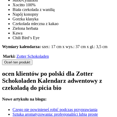
Miód-cynamon
Xocitto 100%
Biała czekolada z wanilią
Napój konopny
Gorzka klasyka
Czekolada mleczna z kakao
Zielona herbata
Kawa
Chili Bird‘s Eye
Wymiary kalendarza:
szer.: 17 cm x wys.: 37 cm x gł.: 3,5 cm
Marki:
Zotter Schokoladen
Oceń ten produkt
ocen klientów po polski dla Zotter
Schokoladen Kalendarz adwentowy z
czekoladą do picia bio
Nowe artykułu na blogu:
Czego nie powinieneś robić podczas przyprawiania
Sztuka aromatyzowania: profesjonaliści lubią proste