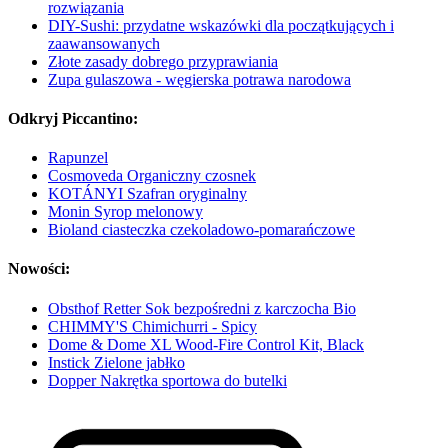
rozwiązania
DIY-Sushi: przydatne wskazówki dla początkujących i
zaawansowanych
Złote zasady dobrego przyprawiania
Zupa gulaszowa - węgierska potrawa narodowa
Odkryj Piccantino:
Rapunzel
Cosmoveda Organiczny czosnek
KOTÁNYI Szafran oryginalny
Monin Syrop melonowy
Bioland ciasteczka czekoladowo-pomarańczowe
Nowości:
Obsthof Retter Sok bezpośredni z karczocha Bio
CHIMMY'S Chimichurri - Spicy
Dome & Dome XL Wood-Fire Control Kit, Black
Instick Zielone jabłko
Dopper Nakrętka sportowa do butelki