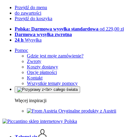
Przejdź do menu
do zawartości
Przejdź do koszyka
Polska: Darmowa wysyłka standardowa
od 229,00 zł
Darmowa wysyłka zwrotna
24 h
Wysyłka
Pomoc
Gdzie jest moje zamówienie?
Zwroty
Koszty dostawy
Opcje płatności
Kontakt
Wszystkie tematy pomocy
Więcej inspiracji
Oryginalne produkty z Austrii
Zaloguj się