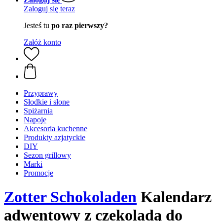
Zaloguj się teraz
Jesteś tu
po raz pierwszy?
Załóż konto
Przyprawy
Słodkie i słone
Spiżarnia
Napoje
Akcesoria kuchenne
Produkty azjatyckie
DIY
Sezon grillowy
Marki
Promocje
Zotter Schokoladen
Kalendarz
adwentowy z czekoladą do