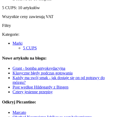
5 CUPS: 10 artykułów
Wszystkie ceny zawierają VAT
Filtry
Kategorie:
Marki
5 CUPS
Nowe artykułu na blogu:
Grant - bomba antyoksydacyjna
Klasyczne błędy podczas gotowania
Każdy ma swój smak - jak dostaje się on od potrawy do
mózgu?
Post według Hildegardy z Bingen
Cztery jesienne przepisy
Odkryj Piccantino:
Marcato