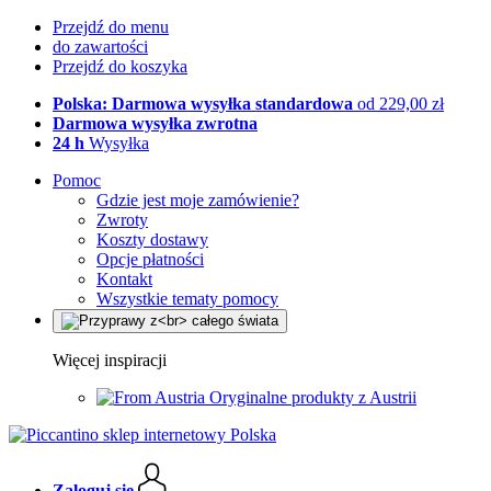
Przejdź do menu
do zawartości
Przejdź do koszyka
Polska: Darmowa wysyłka standardowa
od 229,00 zł
Darmowa wysyłka zwrotna
24 h
Wysyłka
Pomoc
Gdzie jest moje zamówienie?
Zwroty
Koszty dostawy
Opcje płatności
Kontakt
Wszystkie tematy pomocy
Więcej inspiracji
Oryginalne produkty z Austrii
Zaloguj się