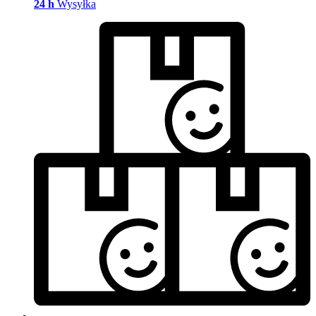
24 h
Wysyłka