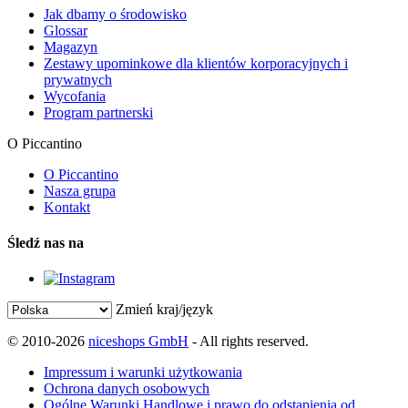
Jak dbamy o środowisko
Glossar
Magazyn
Zestawy upominkowe dla klientów korporacyjnych i
prywatnych
Wycofania
Program partnerski
O Piccantino
O Piccantino
Nasza grupa
Kontakt
Śledź nas na
Zmień kraj/język
© 2010-2026
niceshops GmbH
- All rights reserved.
Impressum i warunki użytkowania
Ochrona danych osobowych
Ogólne Warunki Handlowe i prawo do odstąpienia od