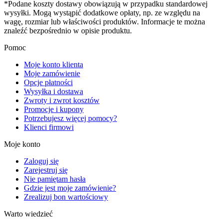
*Podane koszty dostawy obowiązują w przypadku standardowej
wysyłki. Mogą wystąpić dodatkowe opłaty, np. ze względu na
wagę, rozmiar lub właściwości produktów. Informacje te można
znaleźć bezpośrednio w opisie produktu.
Pomoc
Moje konto klienta
Moje zamówienie
Opcje płatności
Wysyłka i dostawa
Zwroty i zwrot kosztów
Promocje i kupony
Potrzebujesz więcej pomocy?
Klienci firmowi
Moje konto
Zaloguj się
Zarejestruj się
Nie pamiętam hasła
Gdzie jest moje zamówienie?
Zrealizuj bon wartościowy
Warto wiedzieć