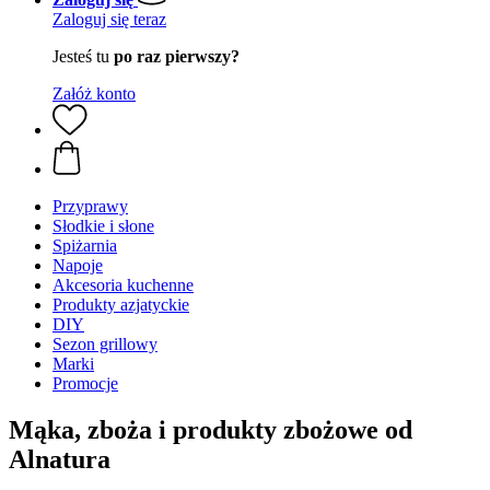
Zaloguj się teraz
Jesteś tu
po raz pierwszy?
Załóż konto
Przyprawy
Słodkie i słone
Spiżarnia
Napoje
Akcesoria kuchenne
Produkty azjatyckie
DIY
Sezon grillowy
Marki
Promocje
Mąka, zboża i produkty zbożowe od
Alnatura