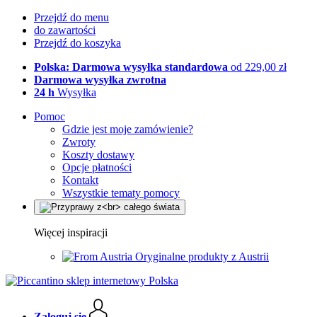
Przejdź do menu
do zawartości
Przejdź do koszyka
Polska: Darmowa wysyłka standardowa
od 229,00 zł
Darmowa wysyłka zwrotna
24 h
Wysyłka
Pomoc
Gdzie jest moje zamówienie?
Zwroty
Koszty dostawy
Opcje płatności
Kontakt
Wszystkie tematy pomocy
Więcej inspiracji
Oryginalne produkty z Austrii
Zaloguj się