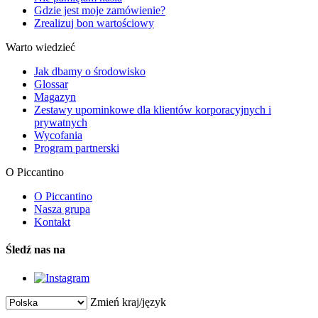
Gdzie jest moje zamówienie?
Zrealizuj bon wartościowy
Warto wiedzieć
Jak dbamy o środowisko
Glossar
Magazyn
Zestawy upominkowe dla klientów korporacyjnych i
prywatnych
Wycofania
Program partnerski
O Piccantino
O Piccantino
Nasza grupa
Kontakt
Śledź nas na
Zmień kraj/język