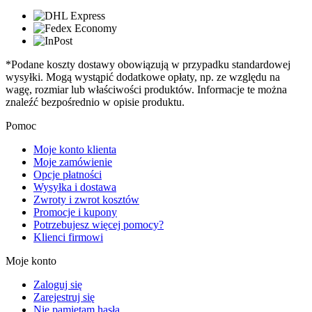
*Podane koszty dostawy obowiązują w przypadku standardowej
wysyłki. Mogą wystąpić dodatkowe opłaty, np. ze względu na
wagę, rozmiar lub właściwości produktów. Informacje te można
znaleźć bezpośrednio w opisie produktu.
Pomoc
Moje konto klienta
Moje zamówienie
Opcje płatności
Wysyłka i dostawa
Zwroty i zwrot kosztów
Promocje i kupony
Potrzebujesz więcej pomocy?
Klienci firmowi
Moje konto
Zaloguj się
Zarejestruj się
Nie pamiętam hasła