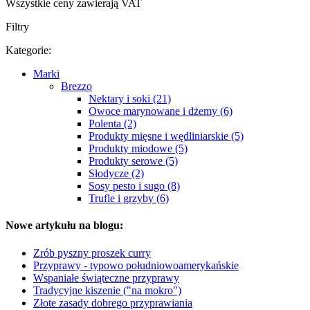
Wszystkie ceny zawierają VAT
Filtry
Kategorie:
Marki
Brezzo
Nektary i soki (21)
Owoce marynowane i dżemy (6)
Polenta (2)
Produkty mięsne i wędliniarskie (5)
Produkty miodowe (5)
Produkty serowe (5)
Słodycze (2)
Sosy pesto i sugo (8)
Trufle i grzyby (6)
Nowe artykułu na blogu:
Zrób pyszny proszek curry
Przyprawy - typowo południowoamerykańskie
Wspaniałe świąteczne przyprawy
Tradycyjne kiszenie ("na mokro")
Złote zasady dobrego przyprawiania