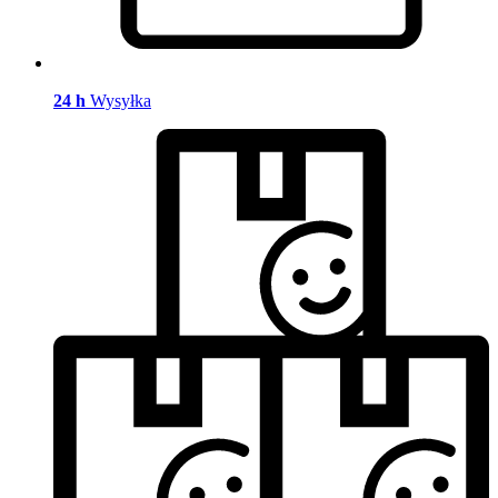
24 h
Wysyłka