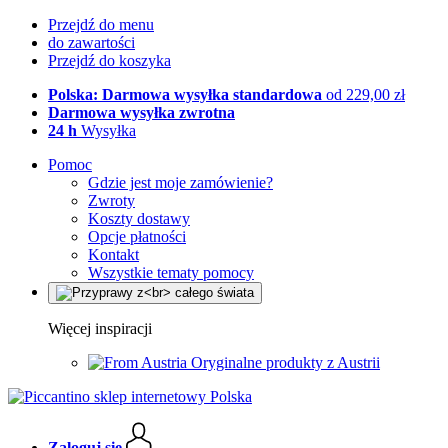
Przejdź do menu
do zawartości
Przejdź do koszyka
Polska: Darmowa wysyłka standardowa
od 229,00 zł
Darmowa wysyłka zwrotna
24 h
Wysyłka
Pomoc
Gdzie jest moje zamówienie?
Zwroty
Koszty dostawy
Opcje płatności
Kontakt
Wszystkie tematy pomocy
Więcej inspiracji
Oryginalne produkty z Austrii
Zaloguj się