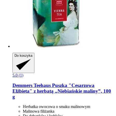
Do koszyka
5.0 (1)
Demmers Teehaus
Puszka "Cesarzowa
Elżbieta" z herbatą „Niebiańskie maliny”, 100
g
Herbatka owocowa o smaku malinowym
Malinowa filiżanka
Do dzbanków i kubków