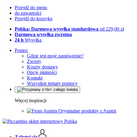
Przejdź do menu
do zawartości
Przejdź do koszyka
Polska: Darmowa wysyłka standardowa
od 229,00 zł
Darmowa wysyłka zwrotna
24 h
Wysyłka
Pomoc
Gdzie jest moje zamówienie?
Zwroty
Koszty dostawy
Opcje płatności
Kontakt
Wszystkie tematy pomocy
Więcej inspiracji
Oryginalne produkty z Austrii
Zaloguj się