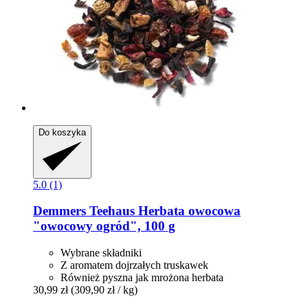
Do koszyka
5.0 (1)
Demmers Teehaus
Herbata owocowa
"owocowy ogród", 100 g
Wybrane składniki
Z aromatem dojrzałych truskawek
Również pyszna jak mrożona herbata
30,99 zł
(309,90 zł / kg)