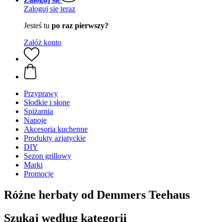
Zaloguj się teraz
Jesteś tu
po raz pierwszy?
Załóż konto
Przyprawy
Słodkie i słone
Spiżarnia
Napoje
Akcesoria kuchenne
Produkty azjatyckie
DIY
Sezon grillowy
Marki
Promocje
Różne herbaty od Demmers Teehaus
Szukaj według kategorii