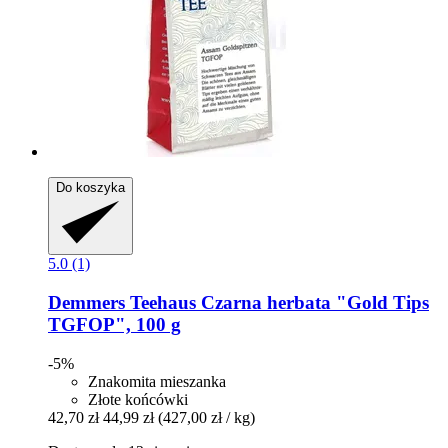
Do koszyka
5.0 (1)
Demmers Teehaus
Czarna herbata "Gold Tips
TGFOP", 100 g
-5%
Znakomita mieszanka
Złote końcówki
42,70 zł
44,99 zł
(427,00 zł / kg)