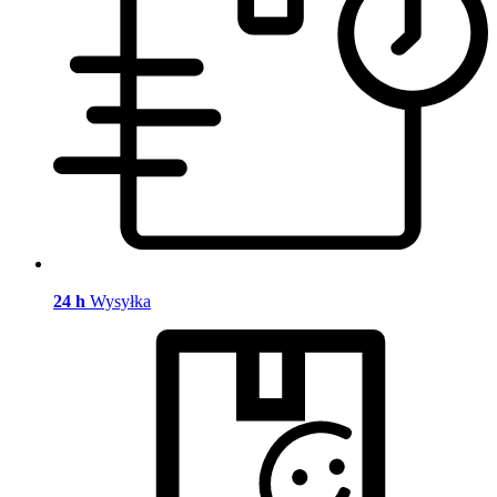
24 h
Wysyłka