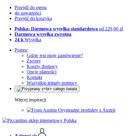
Przejdź do menu
do zawartości
Przejdź do koszyka
Polska: Darmowa wysyłka standardowa
od 229,00 zł
Darmowa wysyłka zwrotna
24 h
Wysyłka
Pomoc
Gdzie jest moje zamówienie?
Zwroty
Koszty dostawy
Opcje płatności
Kontakt
Wszystkie tematy pomocy
Więcej inspiracji
Oryginalne produkty z Austrii
Zaloguj się