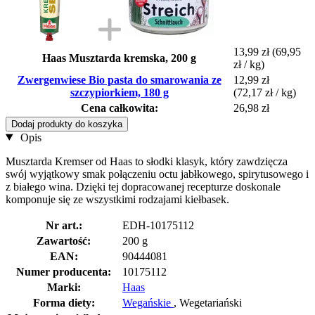
13,99 zł
(69,95
Haas Musztarda kremska, 200 g
zł / kg)
Zwergenwiese Bio pasta do smarowania ze
12,99 zł
szczypiorkiem, 180 g
(72,17 zł / kg)
Cena całkowita:
26,98 zł
Dodaj produkty do koszyka
Opis
Musztarda Kremser od Haas to słodki klasyk, który zawdzięcza
swój wyjątkowy smak połączeniu octu jabłkowego, spirytusowego i
z białego wina. Dzięki tej dopracowanej recepturze doskonale
komponuje się ze wszystkimi rodzajami kiełbasek.
Nr art.:
EDH-10175112
Zawartość:
200 g
EAN:
90444081
Numer producenta:
10175112
Marki:
Haas
Forma diety:
Wegańskie
, Wegetariański