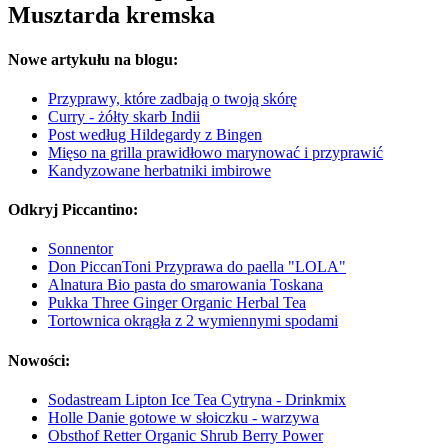
Musztarda kremska
Nowe artykułu na blogu:
Przyprawy, które zadbają o twoją skórę
Curry - żółty skarb Indii
Post według Hildegardy z Bingen
Mięso na grilla prawidłowo marynować i przyprawić
Kandyzowane herbatniki imbirowe
Odkryj Piccantino:
Sonnentor
Don PiccanToni Przyprawa do paella "LOLA"
Alnatura Bio pasta do smarowania Toskana
Pukka Three Ginger Organic Herbal Tea
Tortownica okrągła z 2 wymiennymi spodami
Nowości:
Sodastream Lipton Ice Tea Cytryna - Drinkmix
Holle Danie gotowe w słoiczku - warzywa
Obsthof Retter Organic Shrub Berry Power