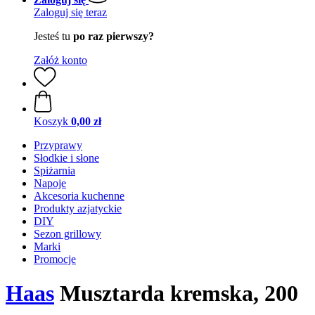
Zaloguj się teraz
Jesteś tu
po raz pierwszy?
Załóż konto
Koszyk
0,00 zł
Przyprawy
Słodkie i słone
Spiżarnia
Napoje
Akcesoria kuchenne
Produkty azjatyckie
DIY
Sezon grillowy
Marki
Promocje
Haas
Musztarda kremska, 200