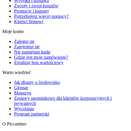
Wysyłka i dostawa
Zwroty i zwrot kosztów
Promocje i kupony
Potrzebujesz więcej pomocy?
Klienci firmowi
Moje konto
Zaloguj się
Zarejestruj się
Nie pamiętam hasła
Gdzie jest moje zamówienie?
Zrealizuj bon wartościowy
Warto wiedzieć
Jak dbamy o środowisko
Glossar
Magazyn
Zestawy upominkowe dla klientów korporacyjnych i
prywatnych
Wycofania
Program partnerski
O Piccantino