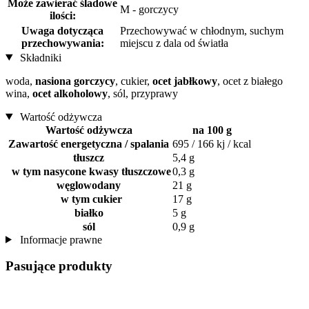
Może zawierać śladowe
M - gorczycy
ilości:
Uwaga dotycząca
Przechowywać w chłodnym, suchym
przechowywania:
miejscu z dala od światła
Składniki
woda,
nasiona gorczycy
, cukier,
ocet jabłkowy
, ocet z białego
wina,
ocet alkoholowy
, sól, przyprawy
Wartość odżywcza
Wartość odżywcza
na 100 g
Zawartość energetyczna / spalania
695 / 166 kj / kcal
tłuszcz
5,4 g
w tym nasycone kwasy tłuszczowe
0,3 g
węglowodany
21 g
w tym cukier
17 g
białko
5 g
sól
0,9 g
Informacje prawne
Pasujące produkty