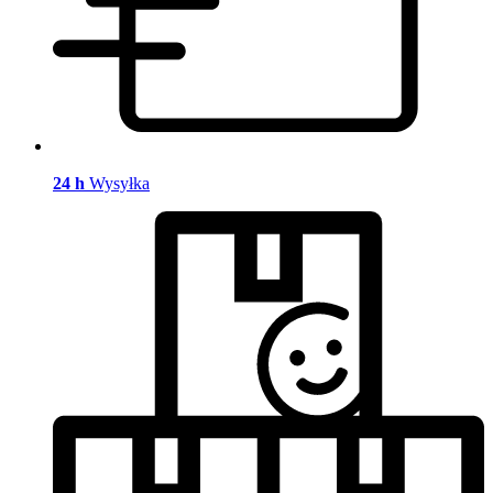
24 h
Wysyłka