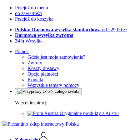
Przejdź do menu
do zawartości
Przejdź do koszyka
Polska: Darmowa wysyłka standardowa
od 229,00 zł
Darmowa wysyłka zwrotna
24 h
Wysyłka
Pomoc
Gdzie jest moje zamówienie?
Zwroty
Koszty dostawy
Opcje płatności
Kontakt
Wszystkie tematy pomocy
Więcej inspiracji
Oryginalne produkty z Austrii
Zaloguj się