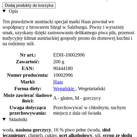
Dodaj produkty do koszyka
Opis
Ten prawdziwie austriacki specjał marki Haas powstał we
współpracy z browarem Stiegl w Salzburgu. Piwny i wyrazisty
smak, uzyskany dzięki zastosowaniu delikatnego piwa pils, przenosi
tradycyjny klimat austriackiej gospody prosto do domowej kuchni i
na rodzinny stół.
Nr art.:
EDH-10002996
Zawartość:
200 g
EAN:
90444180
Numer producenta:
10002996
Marki:
Haas
Forma diety:
Wegańskie
, Wegetariański
Może zawierać śladowe
A - gluten, M - gorczycy
ilości:
Uwaga dotycząca
Przechowywać w chłodnym, suchym
przechowywania:
miejscu z dala od światła
Składniki
woda,
nasiona gorczycy
, 16 % piwo pełne (woda,
słód
jęczmienny
, chmiel), cukier,
ocet alkoholowy
, sól,
syrop ze słodu