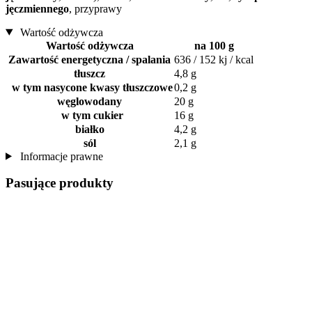
jęczmiennego
, przyprawy
Wartość odżywcza
Wartość odżywcza
na 100 g
Zawartość energetyczna / spalania
636 / 152 kj / kcal
tłuszcz
4,8 g
w tym nasycone kwasy tłuszczowe
0,2 g
węglowodany
20 g
w tym cukier
16 g
białko
4,2 g
sól
2,1 g
Informacje prawne
Pasujące produkty