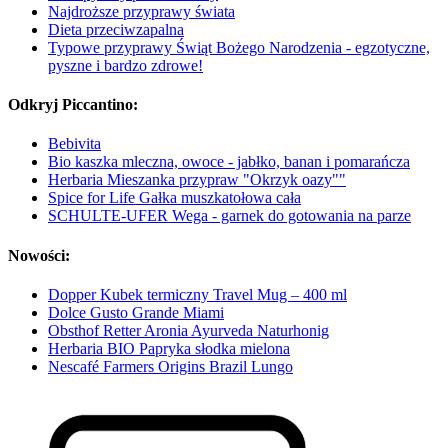
Najdroższe przyprawy świata
Dieta przeciwzapalna
Typowe przyprawy Świąt Bożego Narodzenia - egzotyczne,
pyszne i bardzo zdrowe!
Odkryj Piccantino:
Bebivita
Bio kaszka mleczna, owoce - jabłko, banan i pomarańcza
Herbaria Mieszanka przypraw "Okrzyk oazy""
Spice for Life Gałka muszkatołowa cała
SCHULTE-UFER Wega - garnek do gotowania na parze
Nowości:
Dopper Kubek termiczny Travel Mug – 400 ml
Dolce Gusto Grande Miami
Obsthof Retter Aronia Ayurveda Naturhonig
Herbaria BIO Papryka słodka mielona
Nescafé Farmers Origins Brazil Lungo