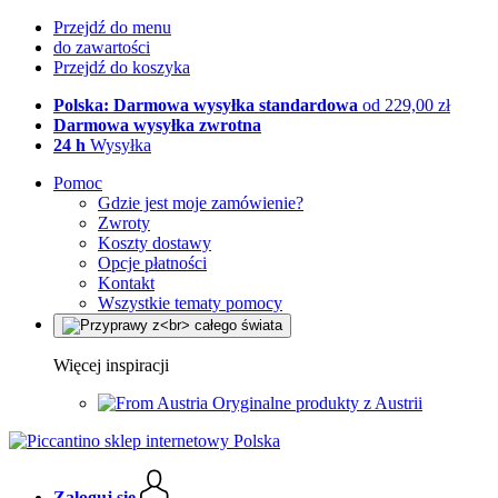
Przejdź do menu
do zawartości
Przejdź do koszyka
Polska: Darmowa wysyłka standardowa
od 229,00 zł
Darmowa wysyłka zwrotna
24 h
Wysyłka
Pomoc
Gdzie jest moje zamówienie?
Zwroty
Koszty dostawy
Opcje płatności
Kontakt
Wszystkie tematy pomocy
Więcej inspiracji
Oryginalne produkty z Austrii
Zaloguj się