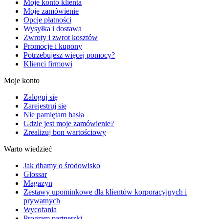
Moje konto klienta
Moje zamówienie
Opcje płatności
Wysyłka i dostawa
Zwroty i zwrot kosztów
Promocje i kupony
Potrzebujesz więcej pomocy?
Klienci firmowi
Moje konto
Zaloguj się
Zarejestruj się
Nie pamiętam hasła
Gdzie jest moje zamówienie?
Zrealizuj bon wartościowy
Warto wiedzieć
Jak dbamy o środowisko
Glossar
Magazyn
Zestawy upominkowe dla klientów korporacyjnych i
prywatnych
Wycofania
Program partnerski