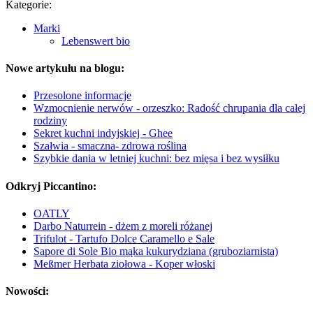
Kategorie:
Marki
Lebenswert bio
Nowe artykułu na blogu:
Przesolone informacje
Wzmocnienie nerwów - orzeszko: Radość chrupania dla całej
rodziny
Sekret kuchni indyjskiej - Ghee
Szałwia - smaczna- zdrowa roślina
Szybkie dania w letniej kuchni: bez mięsa i bez wysiłku
Odkryj Piccantino:
OATLY
Darbo Naturrein - dżem z moreli różanej
Trifulot - Tartufo Dolce Caramello e Sale
Sapore di Sole Bio mąka kukurydziana (gruboziarnista)
Meßmer Herbata ziołowa - Koper włoski
Nowości: