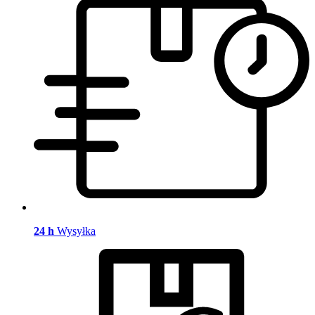
24 h
Wysyłka