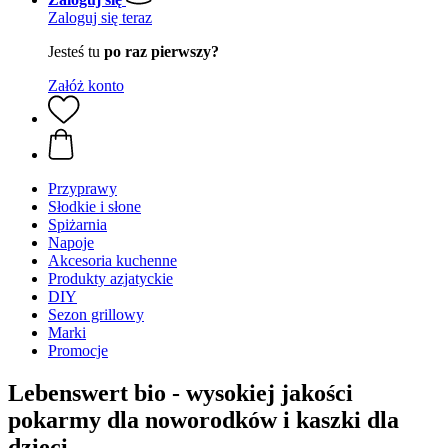
Zaloguj się teraz
Jesteś tu
po raz pierwszy?
Załóż konto
Przyprawy
Słodkie i słone
Spiżarnia
Napoje
Akcesoria kuchenne
Produkty azjatyckie
DIY
Sezon grillowy
Marki
Promocje
Lebenswert bio - wysokiej jakości
pokarmy dla noworodków i kaszki dla
dzieci