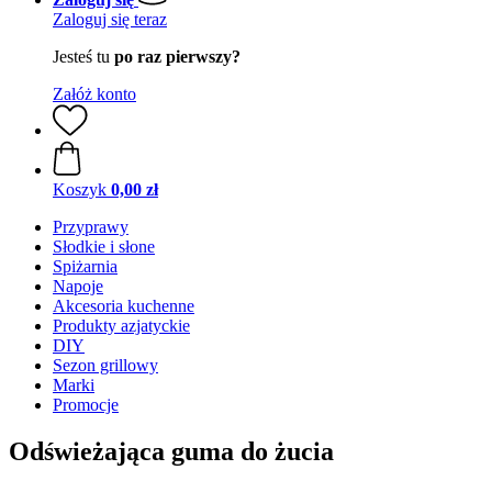
Zaloguj się teraz
Jesteś tu
po raz pierwszy?
Załóż konto
Koszyk
0,00 zł
Przyprawy
Słodkie i słone
Spiżarnia
Napoje
Akcesoria kuchenne
Produkty azjatyckie
DIY
Sezon grillowy
Marki
Promocje
Odświeżająca guma do żucia