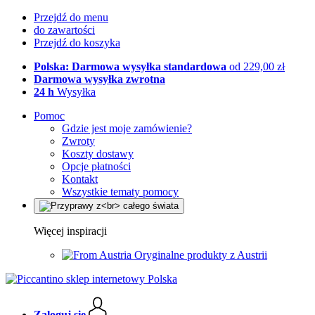
Przejdź do menu
do zawartości
Przejdź do koszyka
Polska: Darmowa wysyłka standardowa
od 229,00 zł
Darmowa wysyłka zwrotna
24 h
Wysyłka
Pomoc
Gdzie jest moje zamówienie?
Zwroty
Koszty dostawy
Opcje płatności
Kontakt
Wszystkie tematy pomocy
Więcej inspiracji
Oryginalne produkty z Austrii
Zaloguj się