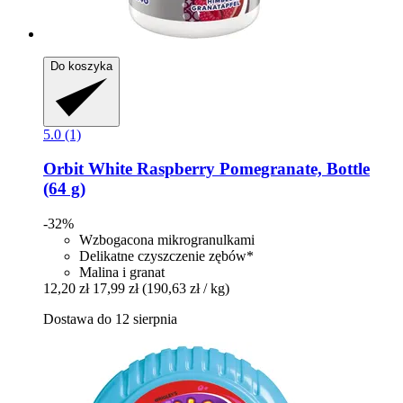
Do koszyka
5.0 (1)
Orbit
White Raspberry Pomegranate, Bottle
(64 g)
-32%
Wzbogacona mikrogranulkami
Delikatne czyszczenie zębów*
Malina i granat
12,20 zł
17,99 zł
(190,63 zł / kg)
Dostawa do 12 sierpnia