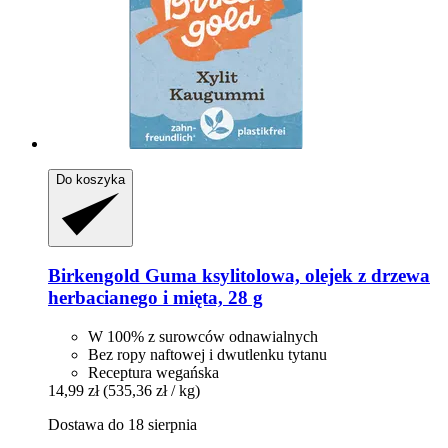
Do koszyka
Birkengold
Guma ksylitolowa, olejek z drzewa
herbacianego i mięta, 28 g
W 100% z surowców odnawialnych
Bez ropy naftowej i dwutlenku tytanu
Receptura wegańska
14,99 zł
(535,36 zł / kg)
Dostawa do 18 sierpnia