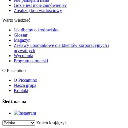
Nie pamiętam hasła
Gdzie jest moje zamówienie?
Zrealizuj bon wartościowy
Warto wiedzieć
Jak dbamy o środowisko
Glossar
Magazyn
Zestawy upominkowe dla klientów korporacyjnych i
prywatnych
Wycofania
Program partnerski
O Piccantino
O Piccantino
Nasza grupa
Kontakt
Śledź nas na
Zmień kraj/język