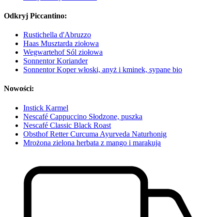
Odkryj Piccantino:
Rustichella d'Abruzzo
Haas Musztarda ziołowa
Wegwartehof Sól ziołowa
Sonnentor Koriander
Sonnentor Koper włoski, anyż i kminek, sypane bio
Nowości:
Instick Karmel
Nescafé Cappuccino Słodzone, puszka
Nescafé Classic Black Roast
Obsthof Retter Curcuma Ayurveda Naturhonig
Mrożona zielona herbata z mango i marakują