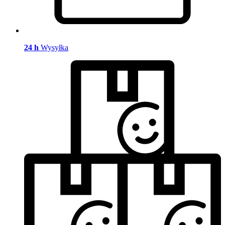
24 h
Wysyłka