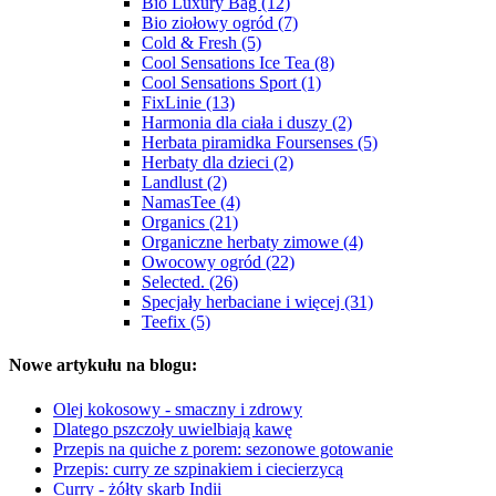
Bio Luxury Bag (12)
Bio ziołowy ogród (7)
Cold & Fresh (5)
Cool Sensations Ice Tea (8)
Cool Sensations Sport (1)
FixLinie (13)
Harmonia dla ciała i duszy (2)
Herbata piramidka Foursenses (5)
Herbaty dla dzieci (2)
Landlust (2)
NamasTee (4)
Organics (21)
Organiczne herbaty zimowe (4)
Owocowy ogród (22)
Selected. (26)
Specjały herbaciane i więcej (31)
Teefix (5)
Nowe artykułu na blogu:
Olej kokosowy - smaczny i zdrowy
Dlatego pszczoły uwielbiają kawę
Przepis na quiche z porem: sezonowe gotowanie
Przepis: curry ze szpinakiem i ciecierzycą
Curry - żółty skarb Indii