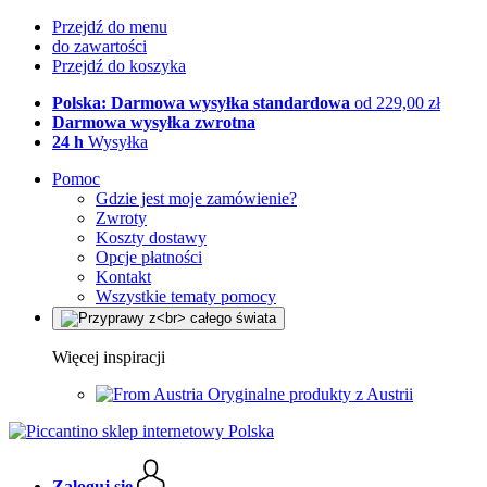
Przejdź do menu
do zawartości
Przejdź do koszyka
Polska: Darmowa wysyłka standardowa
od 229,00 zł
Darmowa wysyłka zwrotna
24 h
Wysyłka
Pomoc
Gdzie jest moje zamówienie?
Zwroty
Koszty dostawy
Opcje płatności
Kontakt
Wszystkie tematy pomocy
Więcej inspiracji
Oryginalne produkty z Austrii
Zaloguj się