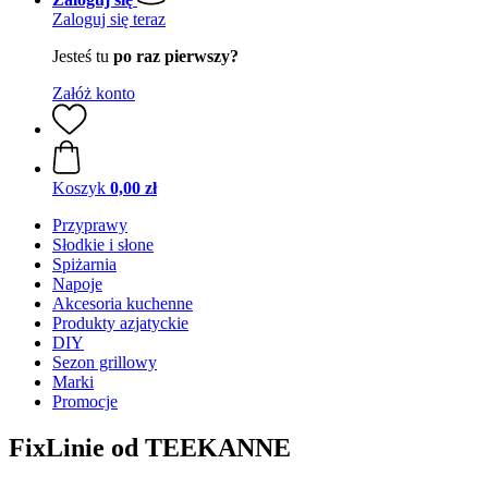
Zaloguj się teraz
Jesteś tu
po raz pierwszy?
Załóż konto
Koszyk
0,00 zł
Przyprawy
Słodkie i słone
Spiżarnia
Napoje
Akcesoria kuchenne
Produkty azjatyckie
DIY
Sezon grillowy
Marki
Promocje
FixLinie od TEEKANNE