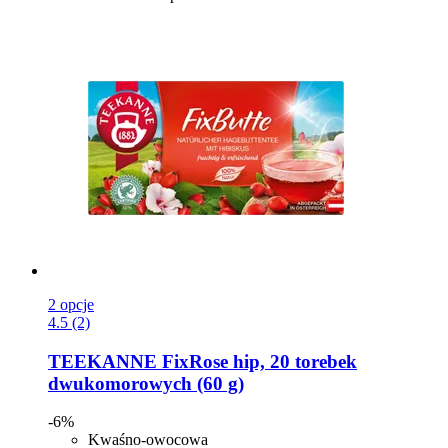
2 opcje
4.5 (2)
TEEKANNE
FixRose hip, 20 torebek
dwukomorowych (60 g)
-6%
Kwaśno-owocowa