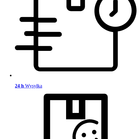
24 h
Wysyłka