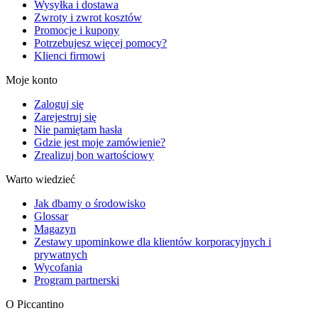
Wysyłka i dostawa
Zwroty i zwrot kosztów
Promocje i kupony
Potrzebujesz więcej pomocy?
Klienci firmowi
Moje konto
Zaloguj się
Zarejestruj się
Nie pamiętam hasła
Gdzie jest moje zamówienie?
Zrealizuj bon wartościowy
Warto wiedzieć
Jak dbamy o środowisko
Glossar
Magazyn
Zestawy upominkowe dla klientów korporacyjnych i
prywatnych
Wycofania
Program partnerski
O Piccantino