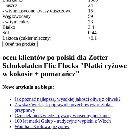
Tłuszcz
24
- wtym:nasycone kwasy tłuszczowe
15
Węglowodany
59
- w tym cukry
23
Białko
3.4
Sól
0.44
Laktoza (cukier mleczny)
<0,1
Oceń ten produkt
ocen klientów po polski dla Zotter
Schokoladen Flic Flocks "Płatki ryżowe
w kokosie + pomarańcz"
Nowe artykułu na blogu:
Jak poznać najlepszą, wysokiej jakości oliwę z oliwek?
7 wskazówek jak poprawnie przechowywać zioła i
przyprawy
Czosnek niedźwiedzi: pyszny wiosenny posłaniec
100 lat marki Galup - tradycyjne wypieki z Włoch
Wanilia - Królowa przypraw