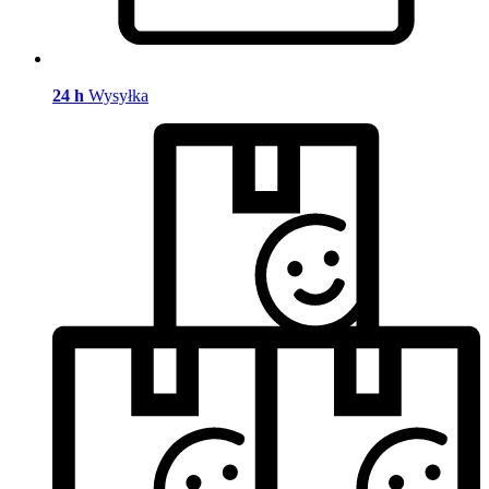
24 h
Wysyłka