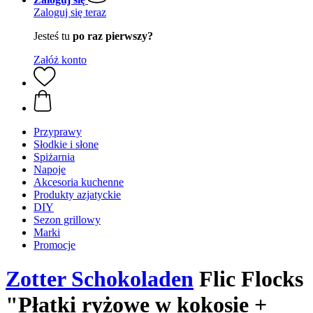
Zaloguj się teraz
Jesteś tu
po raz pierwszy?
Załóż konto
Przyprawy
Słodkie i słone
Spiżarnia
Napoje
Akcesoria kuchenne
Produkty azjatyckie
DIY
Sezon grillowy
Marki
Promocje
Zotter Schokoladen
Flic Flocks
"Płatki ryżowe w kokosie +