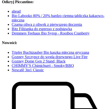
Odkryj Piccantino:
ahead
Bio Labooko 80% / 20% bardzo ciemna tabliczka kakaowo-
mleczna
Czarna oliwa z oliwek z pierwszego tłoczenia
Bitz Filiżanka do espresso z podstawką
Demmers Teehaus Bio Syrop - Rooibos Cranberry
Nowości:
Töpfer Buchizauber Bio kaszka mleczna gryczana
Gozney Szczypce do węgla drzewnego Live Fire
Gozney Dome Gen 2 Stand, Black
CHIMMY'S Chimichurri - Smoky/BBQ
Nescafé 3in1 Classic