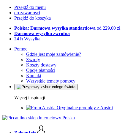
Przejdź do menu
do zawartości
Przejdź do koszyka
Polska: Darmowa wysyłka standardowa
od 229,00 zł
Darmowa wysyłka zwrotna
24 h
Wysyłka
Pomoc
Gdzie jest moje zamówienie?
Zwroty
Koszty dostawy
Opcje płatności
Kontakt
Wszystkie tematy pomocy
Więcej inspiracji
Oryginalne produkty z Austrii
Zaloguj się