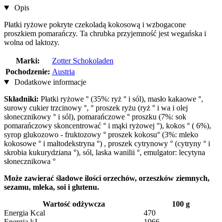
Opis
Płatki ryżowe pokryte czekoladą kokosową i wzbogacone
proszkiem pomarańczy. Ta chrubka przyjemność jest wegańska i
wolna od laktozy.
Marki:
Zotter Schokoladen
Pochodzenie:
Austria
Dodatkowe informacje
Składniki:
Płatki ryżowe ° (35%: ryż ° i sól), masło kakaowe °,
surowy cukier trzcinowy °, ° proszek ryżu (ryż ° i wa i olej
słonecznikowy ° i sól), pomarańczowe ° proszku (7%: sok
pomarańczowy skoncentrować ° i mąki ryżowej °), kokos ° ( 6%),
syrop glukozowo - fruktozowy ° proszek kokosu° (3%: mleko
kokosowe ° i maltodekstryna °) , proszek cytrynowy ° (cytryny ° i
skrobia kukurydziana °), sól, laska wanilii °, emulgator: lecytyna
słonecznikowa °
Może zawierać śladowe ilości orzechów, orzeszków ziemnych,
sezamu, mleka, soi i glutenu.
Wartość odżywcza
100 g
Energia Kcal
470
Energia kJ
1966