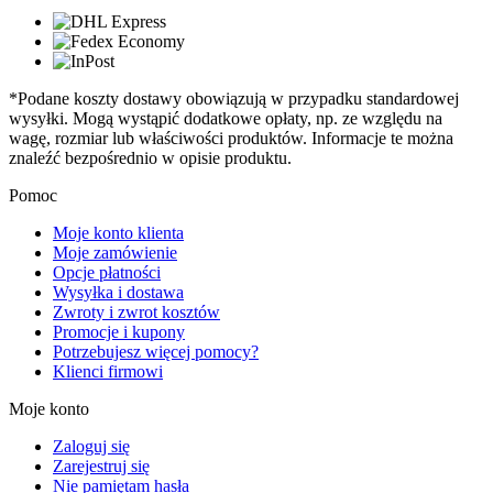
*Podane koszty dostawy obowiązują w przypadku standardowej
wysyłki. Mogą wystąpić dodatkowe opłaty, np. ze względu na
wagę, rozmiar lub właściwości produktów. Informacje te można
znaleźć bezpośrednio w opisie produktu.
Pomoc
Moje konto klienta
Moje zamówienie
Opcje płatności
Wysyłka i dostawa
Zwroty i zwrot kosztów
Promocje i kupony
Potrzebujesz więcej pomocy?
Klienci firmowi
Moje konto
Zaloguj się
Zarejestruj się
Nie pamiętam hasła