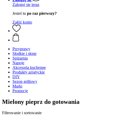
Zaloguj się teraz
Jesteś tu
po raz pierwszy?
Załóż konto
Przyprawy
Słodkie i słone
Spiżarnia
Napoje
Akcesoria kuchenne
Produkty azjatyckie
DIY
Sezon grillowy
Marki
Promocje
Mielony pieprz do gotowania
Filtrowanie i sortowanie