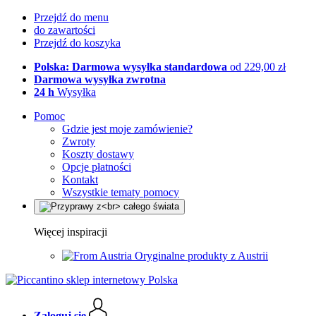
Przejdź do menu
do zawartości
Przejdź do koszyka
Polska: Darmowa wysyłka standardowa
od 229,00 zł
Darmowa wysyłka zwrotna
24 h
Wysyłka
Pomoc
Gdzie jest moje zamówienie?
Zwroty
Koszty dostawy
Opcje płatności
Kontakt
Wszystkie tematy pomocy
Więcej inspiracji
Oryginalne produkty z Austrii
Zaloguj się