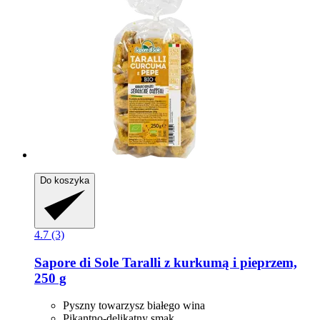
Do koszyka
4.7 (3)
Sapore di Sole
Taralli z kurkumą i pieprzem,
250 g
Pyszny towarzysz białego wina
Pikantno-delikatny smak