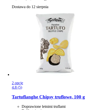
Dostawa do 12 sierpnia
2 opcje
4.8 (5)
Tartuflanghe
Chipsy truflowe, 100 g
Doprawione letnimi truflami