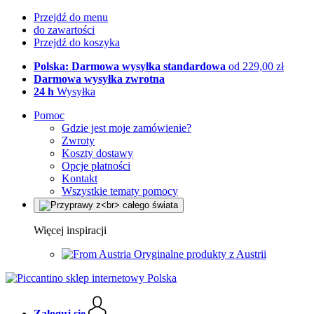
Przejdź do menu
do zawartości
Przejdź do koszyka
Polska: Darmowa wysyłka standardowa
od 229,00 zł
Darmowa wysyłka zwrotna
24 h
Wysyłka
Pomoc
Gdzie jest moje zamówienie?
Zwroty
Koszty dostawy
Opcje płatności
Kontakt
Wszystkie tematy pomocy
Więcej inspiracji
Oryginalne produkty z Austrii
Zaloguj się