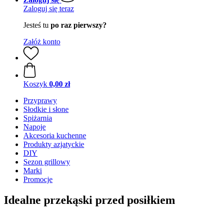
Zaloguj się teraz
Jesteś tu
po raz pierwszy?
Załóż konto
Koszyk
0,00 zł
Przyprawy
Słodkie i słone
Spiżarnia
Napoje
Akcesoria kuchenne
Produkty azjatyckie
DIY
Sezon grillowy
Marki
Promocje
Idealne przekąski przed posiłkiem